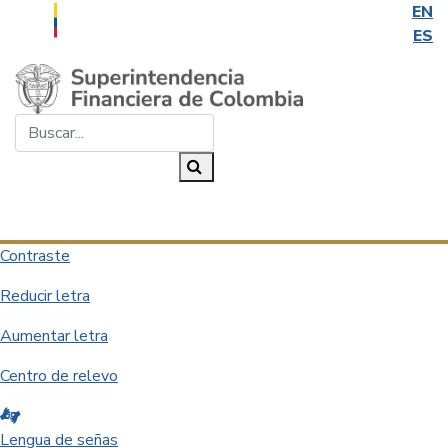
EN
ES
Saltar al contenido principal
Buscar...
Buscar
Desplegar navegación
Contraste
Reducir letra
Aumentar letra
Centro de relevo
Lengua de señas