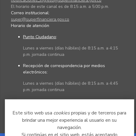
notificaciones_ingreso@superfinanciera.gov.co
El horario de este canal es de 8:15 a.m. a 5:00 p.m.
Correo institucional:
super@superfinanciera.gov.co
Horario de atención
Punto Ciudadano
:
Lunes a viernes (días hábiles) de 8:15 a.m. a 4:15
p.m. jornada continua
Recepción de correspondencia por medios
electrónicos:
Lunes a viernes (días hábiles) de 8:15 a.m. a 4:45
p.m. jornada continua
Políticas
Mapa del sitio
Este sitio web usa
cookies
propias y de terceros para
brindar una mejor experiencia al usuario en su
navegación.
Si continúas en el sitio web, estás aceptando