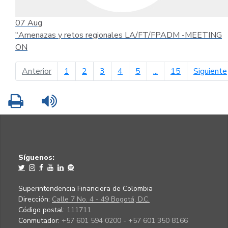
07
Aug
"Amenazas y retos regionales LA/FT/FPADM -MEETING
ON
página anterior
Anterior
1
2
3
4
5
...
15
Siguiente
Imprimir
Leer contenido
Síguenos:
Superintendencia Financiera de Colombia
Dirección:
Calle 7 No. 4 - 49 Bogotá, D.C.
Código postal:
111711
Conmutador:
+57 601 594 0200 - +57 601 350 8166