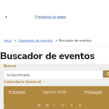
Presente su queja
Inicio
Calendario de eventos
Buscador de eventos
Buscador de eventos
Buscar
Buscar
Calendario General
Agosto 2026
Anterior
Siguiente
L
M
M
J
V
S
D