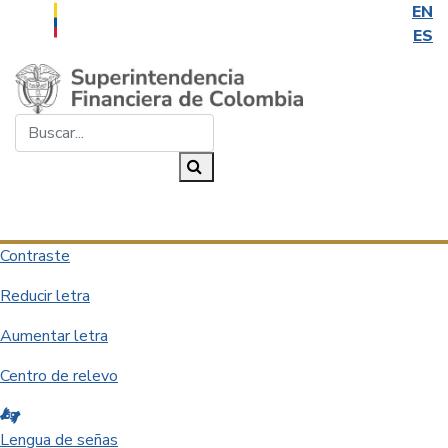
EN
ES
Saltar al contenido principal
Buscar...
Buscar
Desplegar navegación
Contraste
Reducir letra
Aumentar letra
Centro de relevo
Lengua de señas