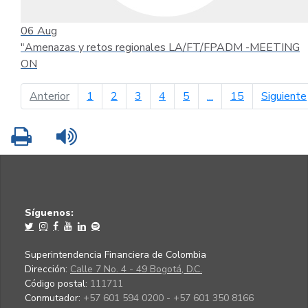
06
Aug
"Amenazas y retos regionales LA/FT/FPADM -MEETING
ON
página anterior
Anterior
1
2
3
4
5
...
15
Siguiente
Imprimir
Leer contenido
Síguenos:
Superintendencia Financiera de Colombia
Dirección:
Calle 7 No. 4 - 49 Bogotá, D.C.
Código postal:
111711
Conmutador:
+57 601 594 0200 - +57 601 350 8166