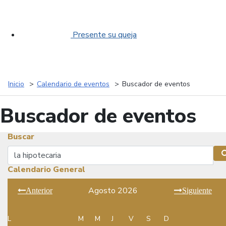
Presente su queja
Inicio
Calendario de eventos
Buscador de eventos
Buscador de eventos
Buscar
Buscar
Calendario General
Agosto 2026
Anterior
Siguiente
L
M
M
J
V
S
D