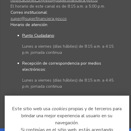
notificaciones_ingreso@superfinanciera.gov.co
El horario de este canal es de 8:15 a.m. a 5:00 p.m.
Correo institucional:
super@superfinanciera.gov.co
Horario de atención
Punto Ciudadano
:
Lunes a viernes (días hábiles) de 8:15 a.m. a 4:15
p.m. jornada continua
Recepción de correspondencia por medios
electrónicos:
Lunes a viernes (días hábiles) de 8:15 a.m. a 4:45
p.m. jornada continua
Políticas
Mapa del sitio
Este sitio web usa
cookies
propias y de terceros para
brindar una mejor experiencia al usuario en su
navegación.
Si continúas en el sitio web, estás aceptando