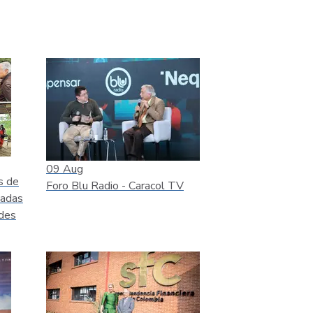
09
Aug
s de
Foro Blu Radio - Caracol TV
ladas
ades