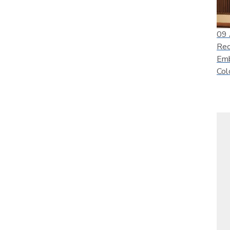
09
Rec
Emb
Col