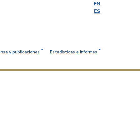
EN
ES
ensa y publicaciones
Estadísticas e informes