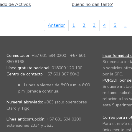
ado de Activos
bueno no dan tanto'
página anterior
Anterior
1
2
3
4
5
...
Conmutador:
+57 601 594 0200 - +57 601
Inconformidad c
350 8166
Si necesita ins
Línea gratuita nacional:
018000 120 100
o servicios ofre
Centro de contacto:
+57 601 307 8042
por la SFC.
PQRSDF por ser
Lunes a viernes de 8:00 a.m. a 6:00
Si quiere instau
p.m. jornada continua.
reclamo, solicit
relación a los s
Numeral abreviado:
#903 (solo operadores
esta Superinten
Claro y Tigo)
Correo para noti
Línea anticorrupción:
+57 601 594 0200
Para el envío de
extensiones 2334 y 3623
únicamente está