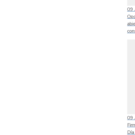
09
Opo
abi
con
09
Fir
Día