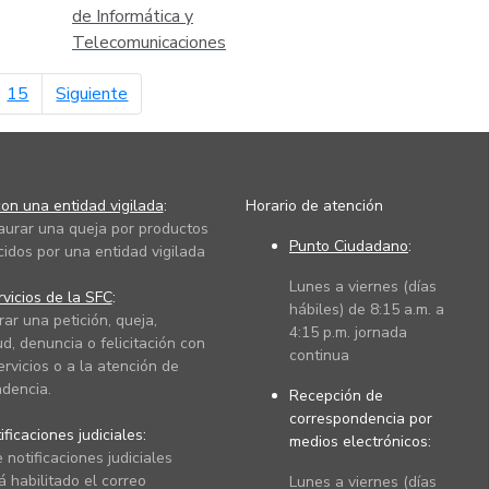
de Informática y
Telecomunicaciones
página siguiente
15
Siguiente
on una entidad vigilada
:
Horario de atención
taurar una queja por productos
Punto Ciudadano
:
cidos por una entidad vigilada
Lunes a viernes (días
vicios de la SFC
:
hábiles) de 8:15 a.m. a
rar una petición, queja,
4:15 p.m. jornada
ud, denuncia o felicitación con
continua
ervicios o a la atención de
dencia.
Recepción de
correspondencia por
ficaciones judiciales:
medios electrónicos:
 notificaciones judiciales
 habilitado el correo
Lunes a viernes (días