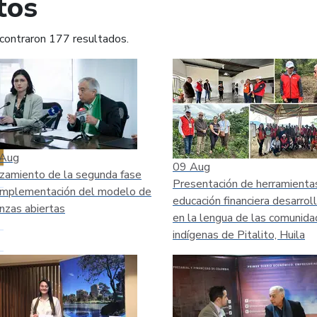
tos
contraron 177 resultados.
mprimir
Leer contenido
Aug
09
Aug
zamiento de la segunda fase
Presentación de herramienta
implementación del modelo de
educación financiera desarrol
anzas abiertas
en la lengua de las comunid
indígenas de Pitalito, Huila