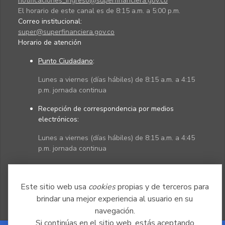
notificaciones_ingreso@superfinanciera.gov.co
El horario de este canal es de 8:15 a.m. a 5:00 p.m.
Correo institucional:
super@superfinanciera.gov.co
Horario de atención
Punto Ciudadano
:
Lunes a viernes (días hábiles) de 8:15 a.m. a 4:15
p.m. jornada continua
Recepción de correspondencia por medios
electrónicos:
Lunes a viernes (días hábiles) de 8:15 a.m. a 4:45
p.m. jornada continua
Políticas
Mapa del sitio
Este sitio web usa
cookies
propias y de terceros para
brindar una mejor experiencia al usuario en su
navegación.
Si continúas en el sitio web, estás aceptando