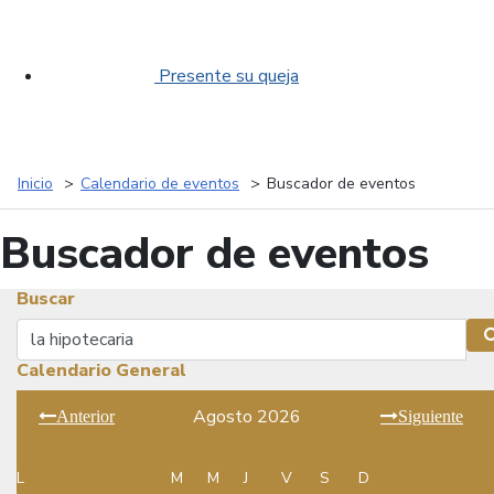
Presente su queja
Inicio
Calendario de eventos
Buscador de eventos
Buscador de eventos
Buscar
Buscar
Calendario General
Agosto 2026
Anterior
Siguiente
L
M
M
J
V
S
D