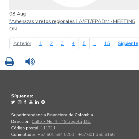
08
Aug
"Amenazas y retos regionales LA/FT/FPADM -MEETING
ON
página anterior
Anterior
1
2
3
4
5
...
15
Siguiente
Imprimir
Leer contenido
Síguenos:
Superintendencia Financiera de Colombia
Dirección:
Calle 7 No. 4 - 49 Bogotá, D.C.
Código postal:
111711
Conmutador:
+57 601 594 0200 - +57 601 350 8166