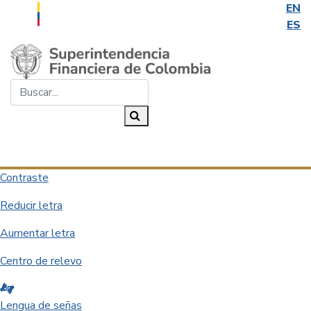
EN
ES
Saltar al contenido principal
Buscar...
Buscar
Desplegar navegación
Contraste
Reducir letra
Aumentar letra
Centro de relevo
Lengua de señas