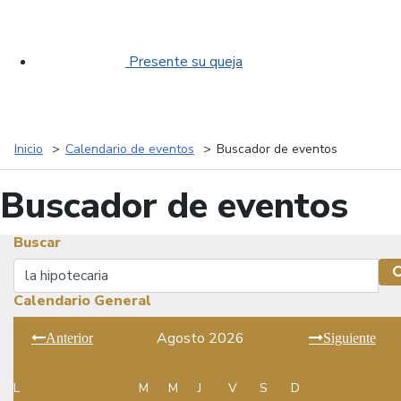
Presente su queja
Inicio
Calendario de eventos
Buscador de eventos
Buscador de eventos
Buscar
Buscar
Calendario General
Agosto 2026
Anterior
Siguiente
L
M
M
J
V
S
D