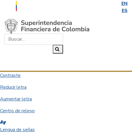
EN
ES
Saltar al contenido principal
Buscar...
Buscar
Desplegar navegación
Contraste
Reducir letra
Aumentar letra
Centro de relevo
Lengua de señas