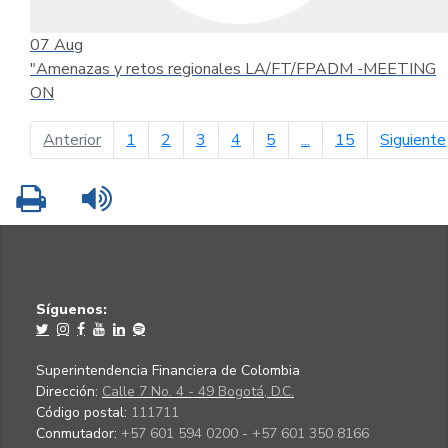
07
Aug
"Amenazas y retos regionales LA/FT/FPADM -MEETING
ON
página anterior
Anterior
1
2
3
4
5
...
15
Siguiente
Imprimir
Leer contenido
Síguenos:
Superintendencia Financiera de Colombia
Dirección:
Calle 7 No. 4 - 49 Bogotá, D.C.
Código postal:
111711
Conmutador:
+57 601 594 0200 - +57 601 350 8166