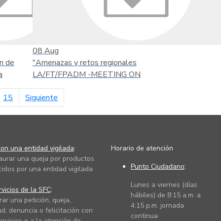
08
Aug
n de
"Amenazas y retos regionales
a
LA/FT/FPADM -MEETING ON
página siguiente
15
Siguiente
on una entidad vigilada
:
Horario de atención
taurar una queja por productos
Punto Ciudadano
:
cidos por una entidad vigilada
Lunes a viernes (días
vicios de la SFC
:
hábiles) de 8:15 a.m. a
rar una petición, queja,
4:15 p.m. jornada
ud, denuncia o felicitación con
continua
ervicios o a la atención de