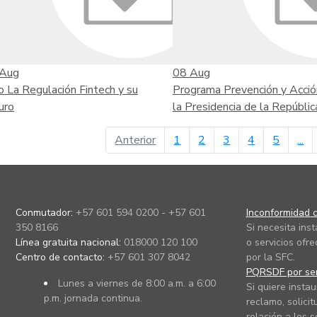
Aug
08
Aug
o La Regulación Fintech y su
Programa Prevención y Acció
uro
la Presidencia de la Repúblic
página anterior
Anterior
1
2
3
4
5
...
Conmutador:
+57 601 594 0200 - +57 601
Inconformidad c
350 8166
Si necesita ins
Línea gratuita nacional:
018000 120 100
o servicios ofre
Centro de contacto:
+57 601 307 8042
por la SFC.
PQRSDF por ser
Lunes a viernes de 8:00 a.m. a 6:00
Si quiere instau
p.m. jornada continua.
reclamo, solicit
relación a los s