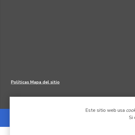
Políticas
Mapa del sitio
Este sitio web usa
coo
Si