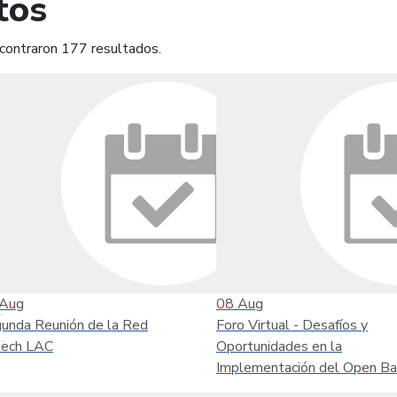
tos
contraron 177 resultados.
mprimir
Leer contenido
Aug
08
Aug
unda Reunión de la Red
Foro Virtual - Desafíos y
tech LAC
Oportunidades en la
Implementación del Open Ba