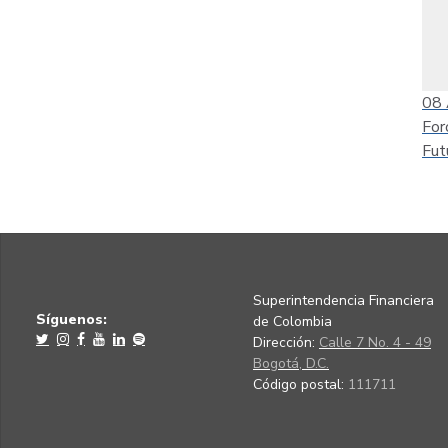
08
For
Fut
Superintendencia Financiera
Síguenos:
de Colombia
Dirección:
Calle 7 No. 4 - 49
Bogotá, D.C.
Código postal:
111711