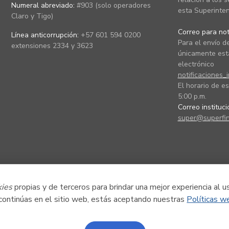
Numeral abreviado:
#903 (solo operadores
esta Superinten
Claro y Tigo)
Correo para noti
Línea anticorrupción:
+57 601 594 0200
Para el envío de
extensiones 2334 y 3623
únicamente está
electrónico
notificaciones_
El horario de es
5:00 p.m.
Correo instituc
super@superfin
kies
propias y de terceros para brindar una mejor experiencia al u
 continúas en el sitio web, estás aceptando nuestras
Políticas w