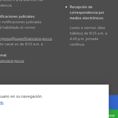
dencia.
Recepción de
correspondencia por
ficaciones judiciales:
medios electrónicos:
 notificaciones judiciales
 habilitado el correo
Lunes a viernes (días
hábiles) de 8:15 a.m. a
ingreso@superfinanciera.gov.co
4:45 p.m. jornada
te canal es de 8:15 a.m. a
continua
ional:
anciera.gov.co
suario en su navegación.
eb
.
Powered by Nexura