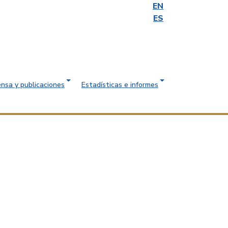
EN
ES
ensa y publicaciones
Estadísticas e informes