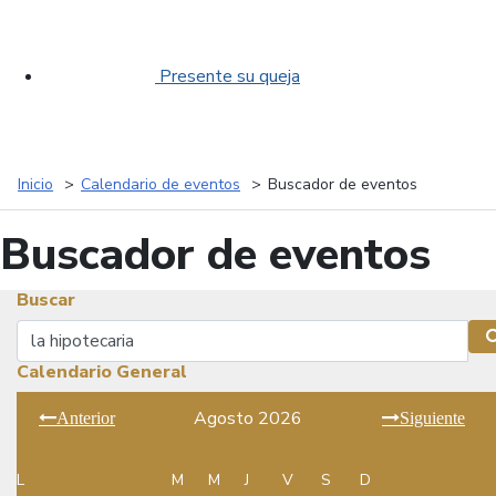
Presente su queja
Inicio
Calendario de eventos
Buscador de eventos
Buscador de eventos
Buscar
Buscar
Calendario General
Agosto 2026
Anterior
Siguiente
L
M
M
J
V
S
D