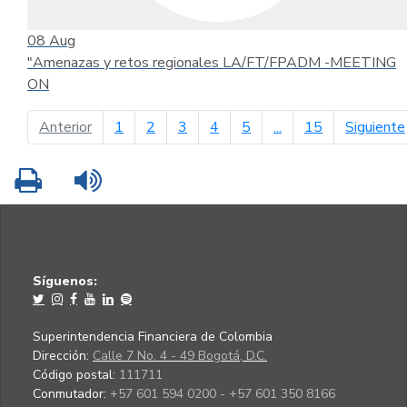
08
Aug
"Amenazas y retos regionales LA/FT/FPADM -MEETING
ON
página anterior
Anterior
1
2
3
4
5
...
15
Siguiente
Imprimir
Leer contenido
Síguenos:
Superintendencia Financiera de Colombia
Dirección:
Calle 7 No. 4 - 49 Bogotá, D.C.
Código postal:
111711
Conmutador:
+57 601 594 0200 - +57 601 350 8166