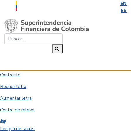
EN
ES
Saltar al contenido principal
Buscar...
Buscar
Desplegar navegación
Contraste
Reducir letra
Aumentar letra
Centro de relevo
Lengua de señas