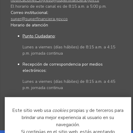
notificaciones_ingreso@superfinanciera.gov.co
El horario de este canal es de 8:15 a.m. a 5:00 p.m.
Correo institucional:
super@superfinanciera.gov.co
Horario de atención
Punto Ciudadano
:
Lunes a viernes (días hábiles) de 8:15 a.m. a 4:15
p.m. jornada continua
Recepción de correspondencia por medios
electrónicos:
Lunes a viernes (días hábiles) de 8:15 a.m. a 4:45
p.m. jornada continua
Políticas
Mapa del sitio
Este sitio web usa
cookies
propias y de terceros para
brindar una mejor experiencia al usuario en su
navegación.
Si continúas en el sitio web, estás aceptando