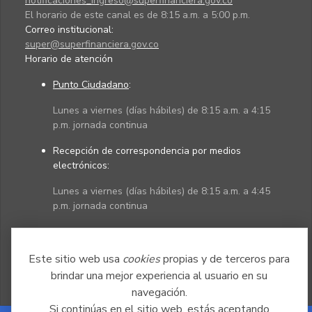
notificaciones_ingreso@superfinanciera.gov.co
El horario de este canal es de 8:15 a.m. a 5:00 p.m.
Correo institucional:
super@superfinanciera.gov.co
Horario de atención
Punto Ciudadano
:
Lunes a viernes (días hábiles) de 8:15 a.m. a 4:15
p.m. jornada continua
Recepción de correspondencia por medios
electrónicos:
Lunes a viernes (días hábiles) de 8:15 a.m. a 4:45
p.m. jornada continua
Políticas
Mapa del sitio
Este sitio web usa
cookies
propias y de terceros para
brindar una mejor experiencia al usuario en su
navegación.
Si continúas en el sitio web, estás aceptando