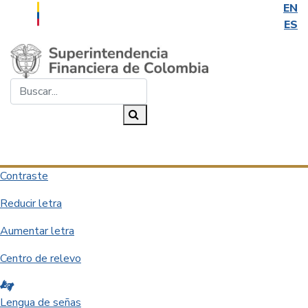
EN
ES
Saltar al contenido principal
Buscar...
Buscar
Desplegar navegación
Contraste
Reducir letra
Aumentar letra
Centro de relevo
Lengua de señas