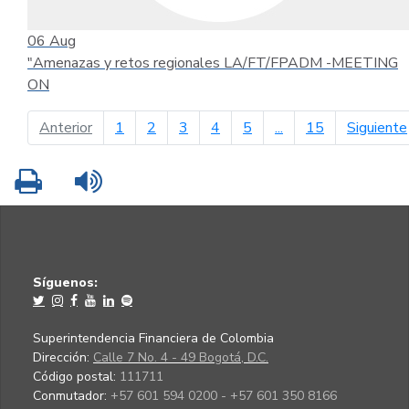
06
Aug
"Amenazas y retos regionales LA/FT/FPADM -MEETING
ON
página anterior
Anterior
1
2
3
4
5
...
15
Siguiente
Imprimir
Leer contenido
Síguenos:
Superintendencia Financiera de Colombia
Dirección:
Calle 7 No. 4 - 49 Bogotá, D.C.
Código postal:
111711
Conmutador:
+57 601 594 0200 - +57 601 350 8166