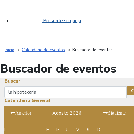
Presente su queja
Inicio
Calendario de eventos
Buscador de eventos
Buscador de eventos
Buscar
Buscar
Calendario General
Agosto 2026
Anterior
Siguiente
L
M
M
J
V
S
D