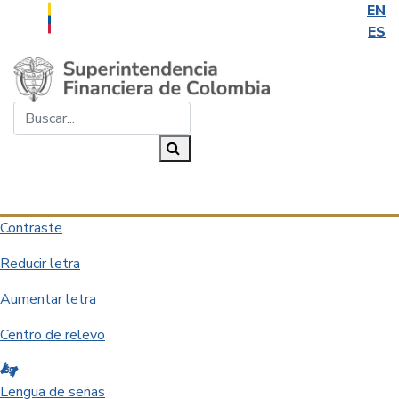
EN
ES
Saltar al contenido principal
Buscar...
Buscar
Desplegar navegación
Contraste
Reducir letra
Aumentar letra
Centro de relevo
Lengua de señas