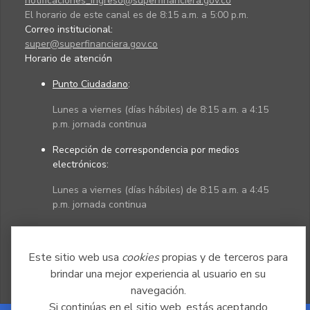
notificaciones_ingreso@superfinanciera.gov.co
El horario de este canal es de 8:15 a.m. a 5:00 p.m.
Correo institucional:
super@superfinanciera.gov.co
Horario de atención
Punto Ciudadano
:
Lunes a viernes (días hábiles) de 8:15 a.m. a 4:15
p.m. jornada continua
Recepción de correspondencia por medios
electrónicos:
Lunes a viernes (días hábiles) de 8:15 a.m. a 4:45
p.m. jornada continua
Políticas
Mapa del sitio
Este sitio web usa
cookies
propias y de terceros para
brindar una mejor experiencia al usuario en su
navegación.
Si continúas en el sitio web, estás aceptando