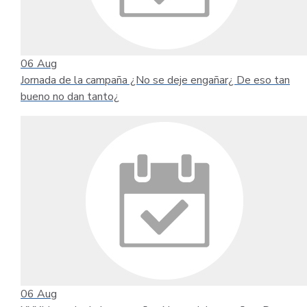
06
Aug
Jornada de la campaña ¿No se deje engañar¿ De eso tan
bueno no dan tanto¿
06
Aug