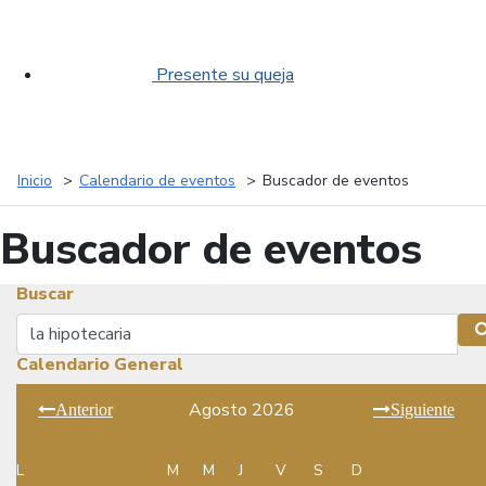
Presente su queja
Inicio
Calendario de eventos
Buscador de eventos
Buscador de eventos
Buscar
Buscar
Calendario General
Agosto 2026
Anterior
Siguiente
L
M
M
J
V
S
D