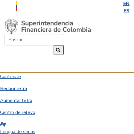
EN
ES
Saltar al contenido principal
Buscar...
Buscar
Desplegar navegación
Contraste
Reducir letra
Aumentar letra
Centro de relevo
Lengua de señas