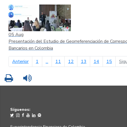
05
Aug
Presentación del Estudio de Georreferenciación de Corresp
Bancarios en Colombia
página anterior
Anterior
1
...
11
12
13
14
15
Sig
Imprimir
Leer contenido
Síguenos:
Superintendencia Financiera de Colombia