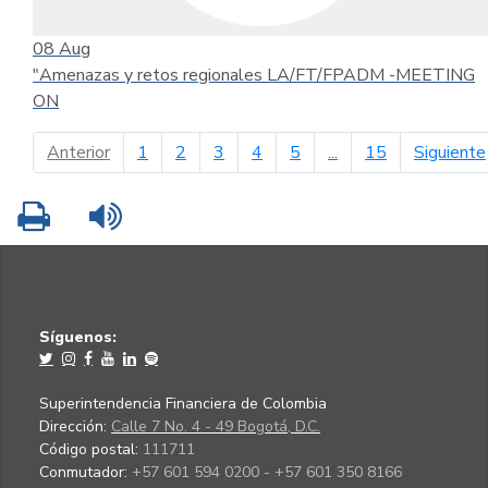
08
Aug
"Amenazas y retos regionales LA/FT/FPADM -MEETING
ON
página anterior
Anterior
1
2
3
4
5
...
15
Siguiente
Imprimir
Leer contenido
Síguenos:
Superintendencia Financiera de Colombia
Dirección:
Calle 7 No. 4 - 49 Bogotá, D.C.
Código postal:
111711
Conmutador:
+57 601 594 0200 - +57 601 350 8166