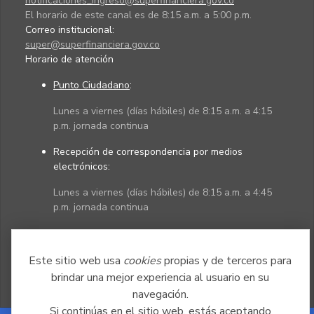
notificaciones_ingreso@superfinanciera.gov.co
El horario de este canal es de 8:15 a.m. a 5:00 p.m.
Correo institucional:
super@superfinanciera.gov.co
Horario de atención
Punto Ciudadano
:
Lunes a viernes (días hábiles) de 8:15 a.m. a 4:15
p.m. jornada continua
Recepción de correspondencia por medios
electrónicos:
Lunes a viernes (días hábiles) de 8:15 a.m. a 4:45
p.m. jornada continua
Políticas
Mapa del sitio
Este sitio web usa
cookies
propias y de terceros para
brindar una mejor experiencia al usuario en su
navegación.
Si continúas en el sitio web, estás aceptando