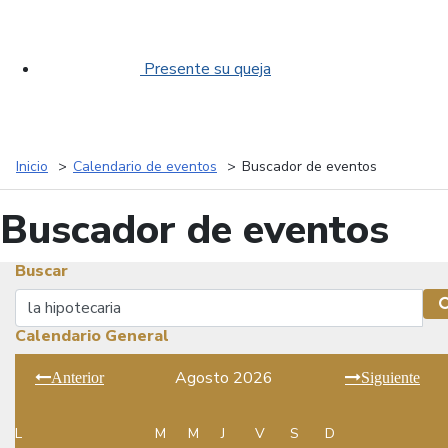
Presente su queja
Inicio
Calendario de eventos
Buscador de eventos
Buscador de eventos
Buscar
Buscar
Calendario General
Agosto 2026
Anterior
Siguiente
L
M
M
J
V
S
D