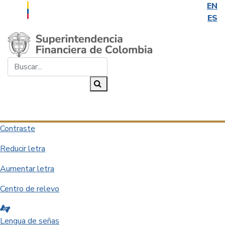
EN
ES
Saltar al contenido principal
Buscar...
Buscar
Desplegar navegación
Contraste
Reducir letra
Aumentar letra
Centro de relevo
Lengua de señas