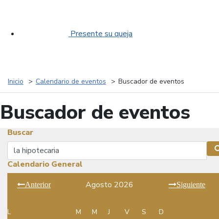
Presente su queja
Inicio
Calendario de eventos
Buscador de eventos
Buscador de eventos
Buscar
Buscar
Calendario General
Agosto 2026
Anterior
Siguiente
L
M
M
J
V
S
D