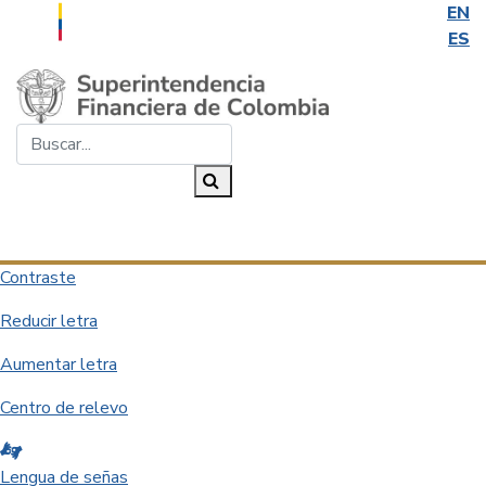
EN
ES
Saltar al contenido principal
Buscar...
Buscar
Desplegar navegación
Contraste
Reducir letra
Aumentar letra
Centro de relevo
Lengua de señas