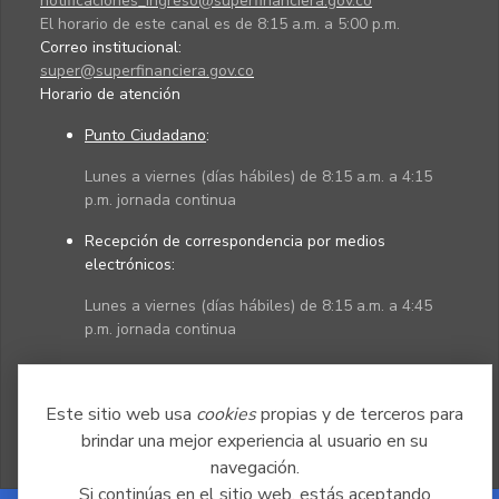
notificaciones_ingreso@superfinanciera.gov.co
El horario de este canal es de 8:15 a.m. a 5:00 p.m.
Correo institucional:
super@superfinanciera.gov.co
Horario de atención
Punto Ciudadano
:
Lunes a viernes (días hábiles) de 8:15 a.m. a 4:15
p.m. jornada continua
Recepción de correspondencia por medios
electrónicos:
Lunes a viernes (días hábiles) de 8:15 a.m. a 4:45
p.m. jornada continua
Políticas
Mapa del sitio
Este sitio web usa
cookies
propias y de terceros para
brindar una mejor experiencia al usuario en su
navegación.
Si continúas en el sitio web, estás aceptando