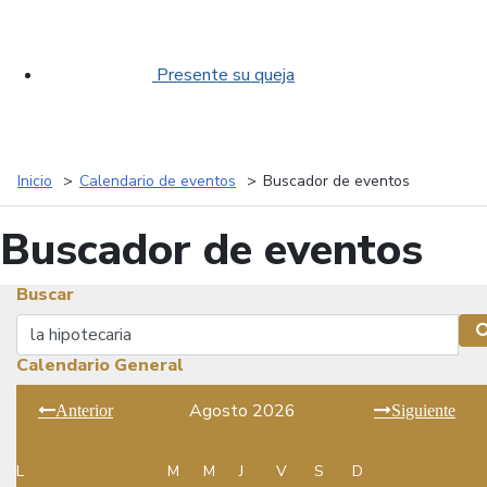
Presente su queja
Inicio
Calendario de eventos
Buscador de eventos
Buscador de eventos
Buscar
Buscar
Calendario General
Agosto 2026
Anterior
Siguiente
L
M
M
J
V
S
D