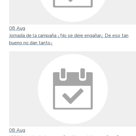
08
Aug
Jornada de la campaña ¿No se deje engañar¿ De eso tan
bueno no dan tanto¿
08
Aug