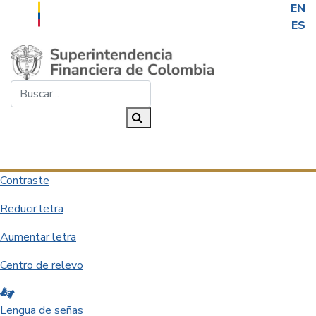
EN
ES
Saltar al contenido principal
Buscar...
Buscar
Desplegar navegación
Contraste
Reducir letra
Aumentar letra
Centro de relevo
Lengua de señas