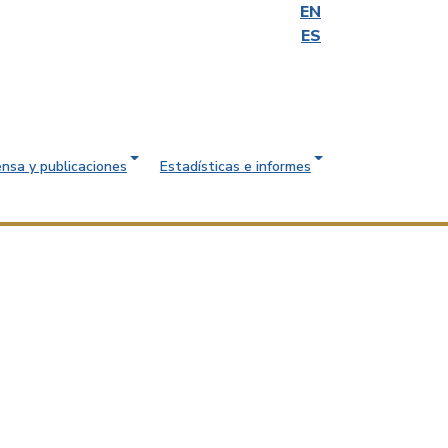
EN
ES
ensa y publicaciones
Estadísticas e informes