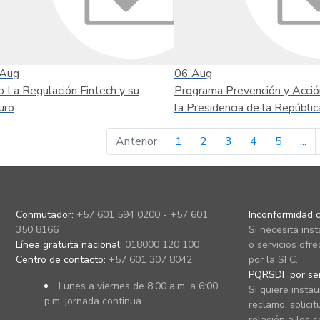
Aug
06
Aug
o La Regulación Fintech y su
Programa Prevención y Acció
uro
la Presidencia de la Repúblic
página anterior
Anterior
1
2
3
4
5
...
Conmutador:
+57 601 594 0200 - +57 601
Inconformidad c
350 8166
Si necesita ins
Línea gratuita nacional:
018000 120 100
o servicios ofre
Centro de contacto:
+57 601 307 8042
por la SFC.
PQRSDF por ser
Lunes a viernes de 8:00 a.m. a 6:00
Si quiere instau
p.m. jornada continua.
reclamo, solicit
relación a los s