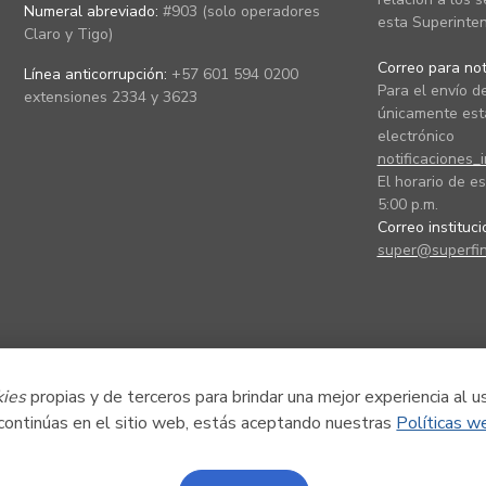
Numeral abreviado:
#903 (solo operadores
esta Superinten
Claro y Tigo)
Correo para noti
Línea anticorrupción:
+57 601 594 0200
Para el envío de
extensiones 2334 y 3623
únicamente está
electrónico
notificaciones_
El horario de es
5:00 p.m.
Correo instituc
super@superfin
kies
propias y de terceros para brindar una mejor experiencia al u
 continúas en el sitio web, estás aceptando nuestras
Políticas w