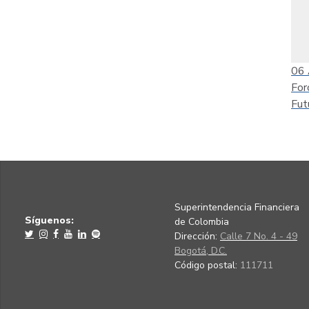
06
For
Fut
Superintendencia Financiera
Síguenos:
de Colombia
Dirección:
Calle 7 No. 4 - 49
Bogotá, D.C.
Código postal:
111711