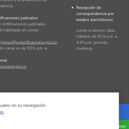
dencia.
Recepción de
correspondencia por
ficaciones judiciales:
medios electrónicos:
 notificaciones judiciales
 habilitado el correo
Lunes a viernes (días
hábiles) de 8:15 a.m. a
ingreso@superfinanciera.gov.co
4:45 p.m. jornada
te canal es de 8:15 a.m. a
continua
ional:
anciera.gov.co
suario en su navegación.
eb
.
Powered by Nexura