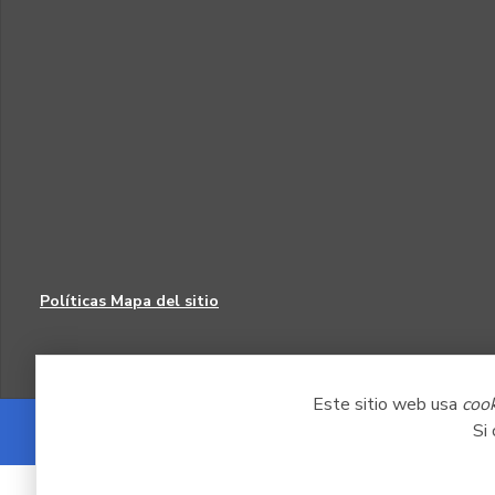
Políticas
Mapa del sitio
Este sitio web usa
coo
Si