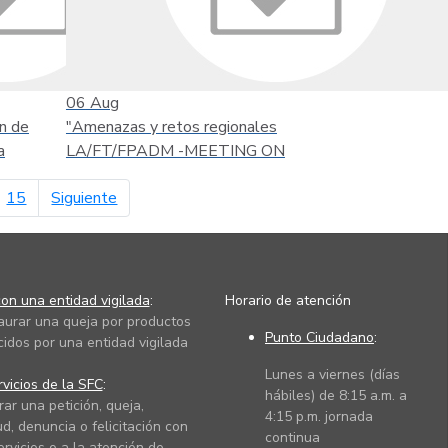
06
Aug
n de
"Amenazas y retos regionales
a
LA/FT/FPADM -MEETING ON
página siguiente
15
Siguiente
on una entidad vigilada
:
Horario de atención
taurar una queja por productos
Punto Ciudadano
:
cidos por una entidad vigilada
Lunes a viernes (días
vicios de la SFC
:
hábiles) de 8:15 a.m. a
rar una petición, queja,
4:15 p.m. jornada
ud, denuncia o felicitación con
continua
ervicios o a la atención de