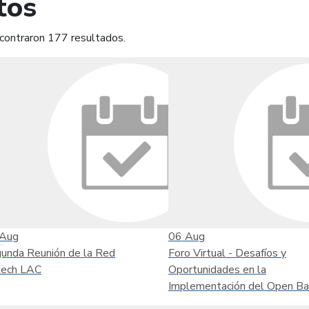
tos
contraron 177 resultados.
mprimir
Leer contenido
Aug
06
Aug
unda Reunión de la Red
Foro Virtual - Desafíos y
tech LAC
Oportunidades en la
Implementación del Open Ba