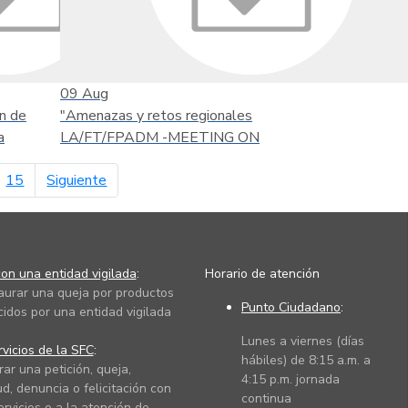
09
Aug
n de
"Amenazas y retos regionales
a
LA/FT/FPADM -MEETING ON
página siguiente
15
Siguiente
on una entidad vigilada
:
Horario de atención
taurar una queja por productos
Punto Ciudadano
:
cidos por una entidad vigilada
Lunes a viernes (días
vicios de la SFC
:
hábiles) de 8:15 a.m. a
rar una petición, queja,
4:15 p.m. jornada
ud, denuncia o felicitación con
continua
ervicios o a la atención de