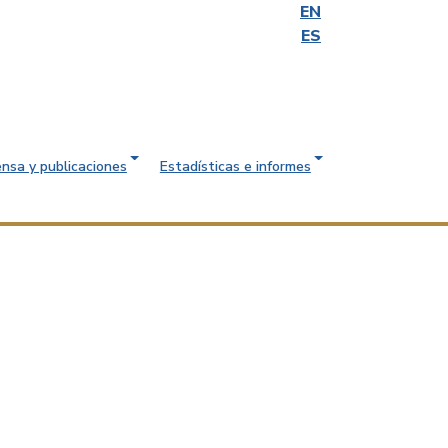
EN
ES
ensa y publicaciones
Estadísticas e informes