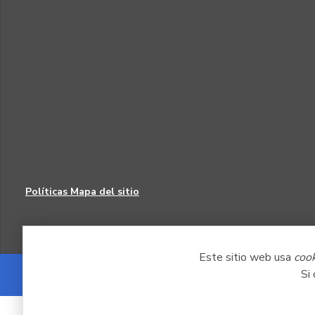
Políticas
Mapa del sitio
Este sitio web usa
coo
Si