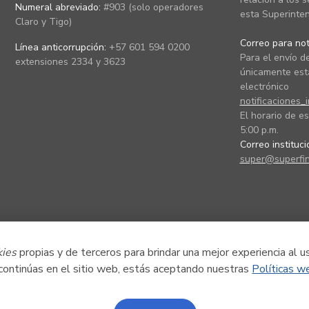
Numeral abreviado:
#903 (solo operadores
esta Superinten
Claro y Tigo)
Correo para noti
Línea anticorrupción:
+57 601 594 0200
Para el envío de
extensiones 2334 y 3623
únicamente está
electrónico
notificaciones_
El horario de es
5:00 p.m.
Correo instituc
super@superfin
kies
propias y de terceros para brindar una mejor experiencia al u
 continúas en el sitio web, estás aceptando nuestras
Políticas w