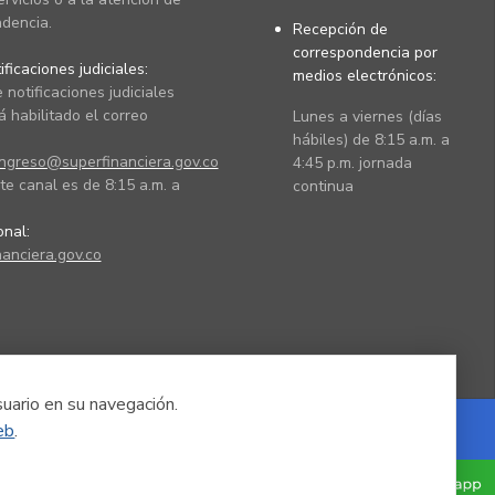
dencia.
Recepción de
correspondencia por
ficaciones judiciales:
medios electrónicos:
 notificaciones judiciales
 habilitado el correo
Lunes a viernes (días
hábiles) de 8:15 a.m. a
ingreso@superfinanciera.gov.co
4:45 p.m. jornada
te canal es de 8:15 a.m. a
continua
ional:
anciera.gov.co
suario en su navegación.
eb
.
Powered by Nexura