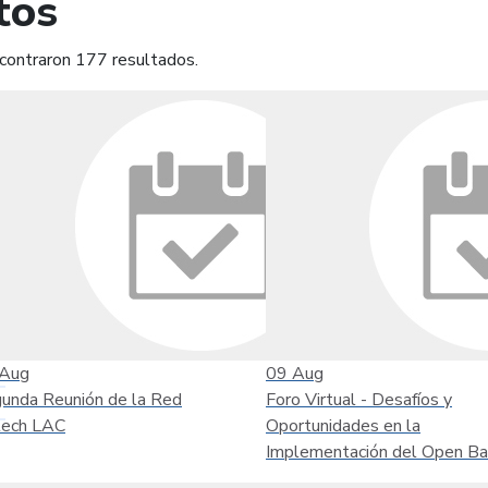
tos
contraron 177 resultados.
mprimir
Leer contenido
Aug
09
Aug
unda Reunión de la Red
Foro Virtual - Desafíos y
tech LAC
Oportunidades en la
Implementación del Open Ba