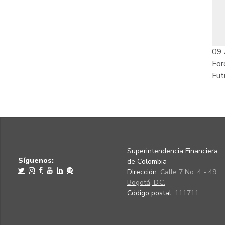
09
For
Fut
Superintendencia Financiera
Síguenos:
de Colombia
Dirección:
Calle 7 No. 4 - 49
Bogotá, D.C.
Código postal:
111711