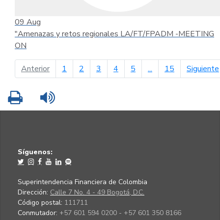
09
Aug
"Amenazas y retos regionales LA/FT/FPADM -MEETING
ON
página anterior
Anterior
1
2
3
4
5
...
15
Siguiente
Imprimir
Leer contenido
Síguenos:
Superintendencia Financiera de Colombia
Dirección:
Calle 7 No. 4 - 49 Bogotá, D.C.
Código postal:
111711
Conmutador:
+57 601 594 0200 - +57 601 350 8166