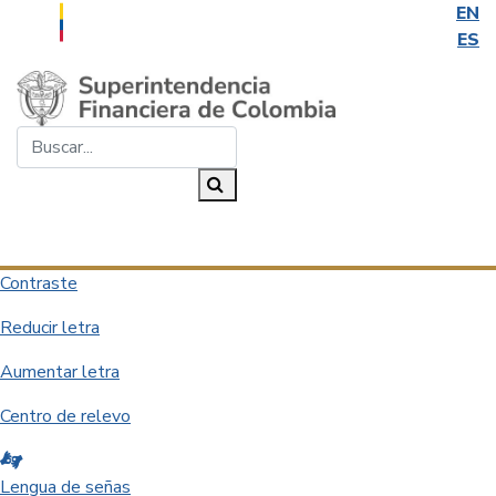
EN
ES
Saltar al contenido principal
Buscar...
Buscar
Desplegar navegación
Contraste
Reducir letra
Aumentar letra
Centro de relevo
Lengua de señas