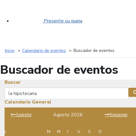
Presente su queja
Inicio
Calendario de eventos
Buscador de eventos
Buscador de eventos
Buscar
Buscar
Calendario General
Agosto 2026
Anterior
Siguiente
L
M
M
J
V
S
D