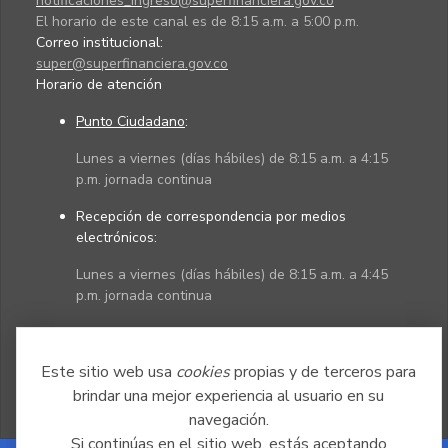
notificaciones_ingreso@superfinanciera.gov.co
El horario de este canal es de 8:15 a.m. a 5:00 p.m.
Correo institucional:
super@superfinanciera.gov.co
Horario de atención
Punto Ciudadano
:
Lunes a viernes (días hábiles) de 8:15 a.m. a 4:15
p.m. jornada continua
Recepción de correspondencia por medios
electrónicos:
Lunes a viernes (días hábiles) de 8:15 a.m. a 4:45
p.m. jornada continua
Políticas
Mapa del sitio
Este sitio web usa
cookies
propias y de terceros para
brindar una mejor experiencia al usuario en su
navegación.
Si continúas en el sitio web, estás aceptando