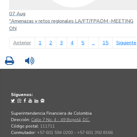
07
Aug
"Amenazas y retos regionales LA/FT/FPADM -MEETING
ON
página anterior
Anterior
1
2
3
4
5
...
15
Siguiente
Imprimir
Leer contenido
Síguenos:
Superintendencia Financiera de Colombia
Dirección:
Calle 7 No. 4 - 49 Bogotá, D.C.
Código postal:
111711
Conmutador:
+57 601 594 0200 - +57 601 350 8166