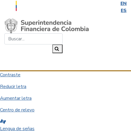
EN
ES
Saltar al contenido principal
Buscar...
Buscar
Desplegar navegación
Contraste
Reducir letra
Aumentar letra
Centro de relevo
Lengua de señas