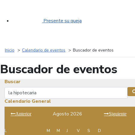
Presente su queja
Inicio
Calendario de eventos
Buscador de eventos
Buscador de eventos
Buscar
Buscar
Calendario General
Agosto 2026
Anterior
Siguiente
L
M
M
J
V
S
D