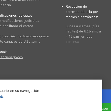
dencia.
Recepción de
correspondencia por
ficaciones judiciales:
medios electrónicos:
 notificaciones judiciales
 habilitado el correo
Lunes a viernes (días
hábiles) de 8:15 a.m. a
ingreso@superfinanciera.gov.co
4:45 p.m. jornada
te canal es de 8:15 a.m. a
continua
ional:
anciera.gov.co
suario en su navegación.
eb
.
Powered by Nexura