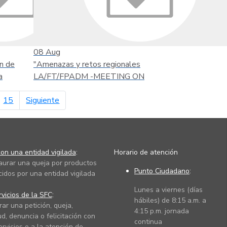
08
Aug
n de
"Amenazas y retos regionales
a
LA/FT/FPADM -MEETING ON
página siguiente
15
Siguiente
on una entidad vigilada
:
Horario de atención
taurar una queja por productos
Punto Ciudadano
:
cidos por una entidad vigilada
Lunes a viernes (días
vicios de la SFC
:
hábiles) de 8:15 a.m. a
rar una petición, queja,
4:15 p.m. jornada
ud, denuncia o felicitación con
continua
ervicios o a la atención de