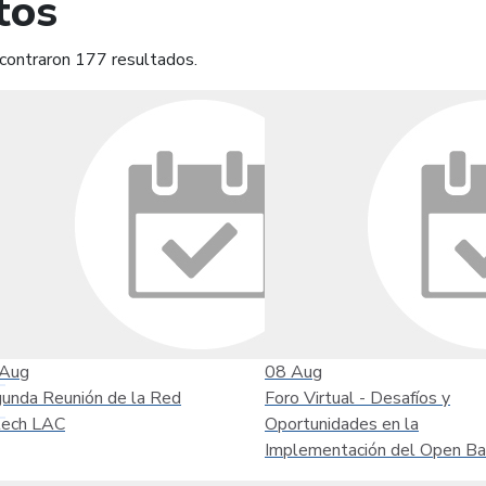
tos
contraron 177 resultados.
mprimir
Leer contenido
Aug
08
Aug
unda Reunión de la Red
Foro Virtual - Desafíos y
tech LAC
Oportunidades en la
Implementación del Open Ba