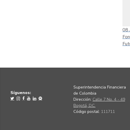
08
For
Fut
Superintendencia Financiera
Síguenos:
de Colombia
Dirección:
Calle 7 No. 4 - 49
Bogotá, D.C.
Código postal:
111711