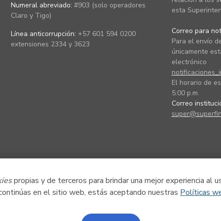
Numeral abreviado:
#903 (solo operadores
esta Superinten
Claro y Tigo)
Correo para noti
Línea anticorrupción:
+57 601 594 0200
Para el envío de
extensiones 2334 y 3623
únicamente está
electrónico
notificaciones_
El horario de es
5:00 p.m.
Correo instituc
super@superfin
kies
propias y de terceros para brindar una mejor experiencia al u
 continúas en el sitio web, estás aceptando nuestras
Políticas w