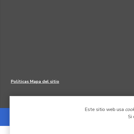
Políticas
Mapa del sitio
Este sitio web usa
coo
Si