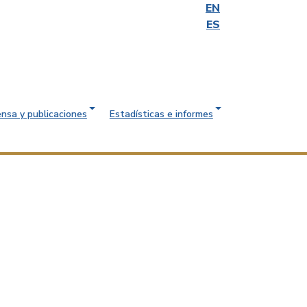
EN
ES
ensa y publicaciones
Estadísticas e informes