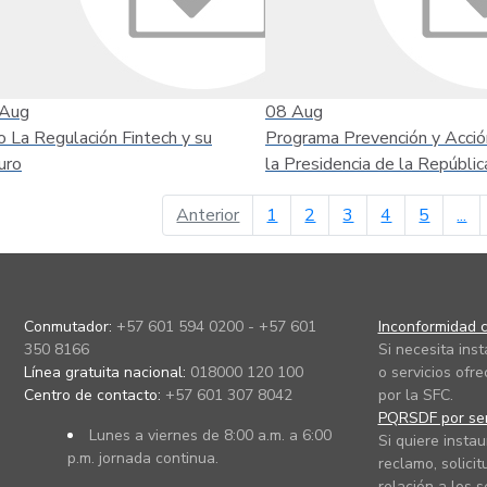
Aug
08
Aug
o La Regulación Fintech y su
Programa Prevención y Acció
uro
la Presidencia de la Repúblic
página anterior
Anterior
1
2
3
4
5
...
Conmutador:
+57 601 594 0200 - +57 601
Inconformidad c
350 8166
Si necesita ins
Línea gratuita nacional:
018000 120 100
o servicios ofre
Centro de contacto:
+57 601 307 8042
por la SFC.
PQRSDF por ser
Lunes a viernes de 8:00 a.m. a 6:00
Si quiere instau
p.m. jornada continua.
reclamo, solicit
relación a los s