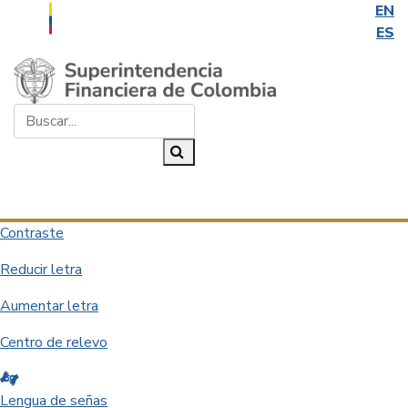
EN
ES
Saltar al contenido principal
Buscar...
Buscar
Desplegar navegación
Contraste
Reducir letra
Aumentar letra
Centro de relevo
Lengua de señas