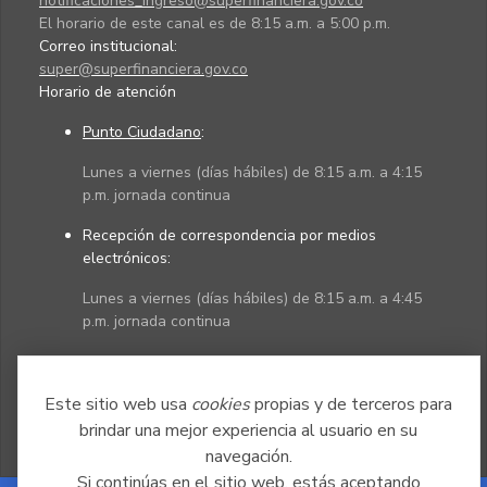
notificaciones_ingreso@superfinanciera.gov.co
El horario de este canal es de 8:15 a.m. a 5:00 p.m.
Correo institucional:
super@superfinanciera.gov.co
Horario de atención
Punto Ciudadano
:
Lunes a viernes (días hábiles) de 8:15 a.m. a 4:15
p.m. jornada continua
Recepción de correspondencia por medios
electrónicos:
Lunes a viernes (días hábiles) de 8:15 a.m. a 4:45
p.m. jornada continua
Políticas
Mapa del sitio
Este sitio web usa
cookies
propias y de terceros para
brindar una mejor experiencia al usuario en su
navegación.
Si continúas en el sitio web, estás aceptando