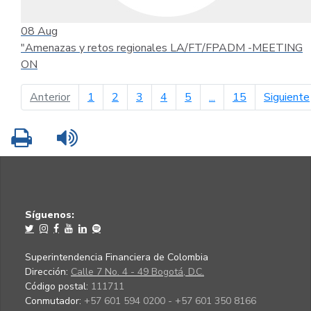
08
Aug
"Amenazas y retos regionales LA/FT/FPADM -MEETING
ON
página anterior
Anterior
1
2
3
4
5
...
15
Siguiente
Imprimir
Leer contenido
Síguenos:
Superintendencia Financiera de Colombia
Dirección:
Calle 7 No. 4 - 49 Bogotá, D.C.
Código postal:
111711
Conmutador:
+57 601 594 0200 - +57 601 350 8166