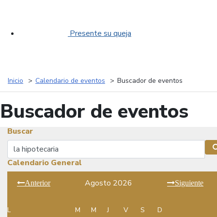
Presente su queja
Inicio
Calendario de eventos
Buscador de eventos
Buscador de eventos
Buscar
Buscar
Calendario General
Agosto 2026
Anterior
Siguiente
L
M
M
J
V
S
D