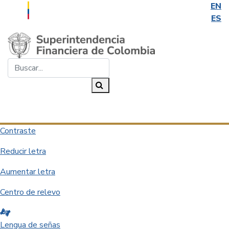
EN
ES
Saltar al contenido principal
Buscar...
Buscar
Desplegar navegación
Contraste
Reducir letra
Aumentar letra
Centro de relevo
Lengua de señas