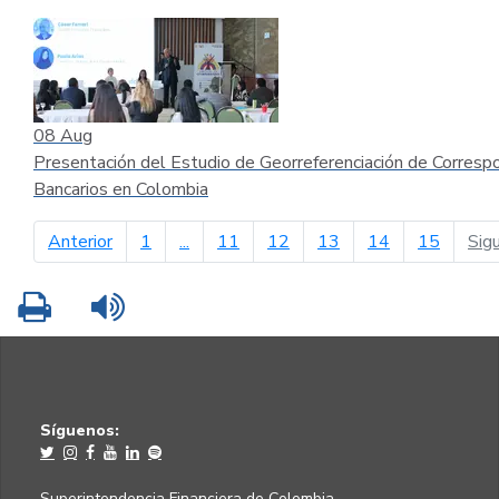
08
Aug
Presentación del Estudio de Georreferenciación de Corresp
Bancarios en Colombia
página anterior
Anterior
1
...
11
12
13
14
15
Sig
Imprimir
Leer contenido
Síguenos:
Superintendencia Financiera de Colombia