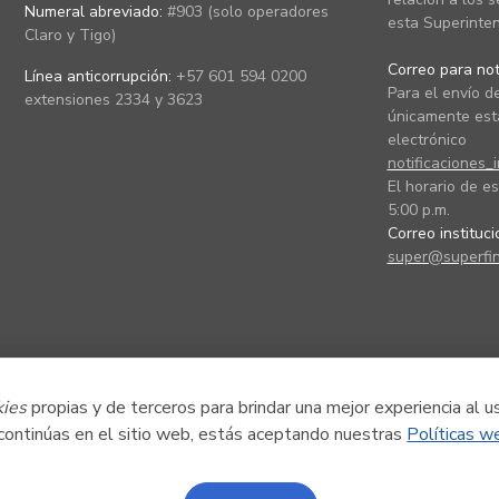
Numeral abreviado:
#903 (solo operadores
esta Superinten
Claro y Tigo)
Correo para noti
Línea anticorrupción:
+57 601 594 0200
Para el envío de
extensiones 2334 y 3623
únicamente está
electrónico
notificaciones_
El horario de es
5:00 p.m.
Correo instituc
super@superfin
kies
propias y de terceros para brindar una mejor experiencia al u
 continúas en el sitio web, estás aceptando nuestras
Políticas w