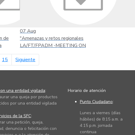
07
Aug
n de
"Amenazas y retos regionales
a
LA/FT/FPADM -MEETING ON
página siguiente
15
Siguiente
on una entidad vigilada
:
Horario de atención
taurar una queja por productos
Punto Ciudadano
:
cidos por una entidad vigilada
Lunes a viernes (días
vicios de la SFC
:
hábiles) de 8:15 a.m. a
rar una petición, queja,
4:15 p.m. jornada
ud, denuncia o felicitación con
continua
ervicios o a la atención de