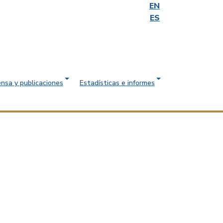
EN
ES
ensa y publicaciones
Estadísticas e informes