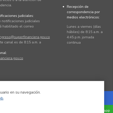
dencia.
Recepción de
correspondencia por
ficaciones judiciales:
medios electrónicos:
 notificaciones judiciales
 habilitado el correo
Lunes a viernes (días
hábiles) de 8:15 a.m. a
ingreso@superfinanciera.gov.co
4:45 p.m. jornada
te canal es de 8:15 a.m. a
continua
ional:
anciera.gov.co
suario en su navegación.
eb
.
Powered by Nexura