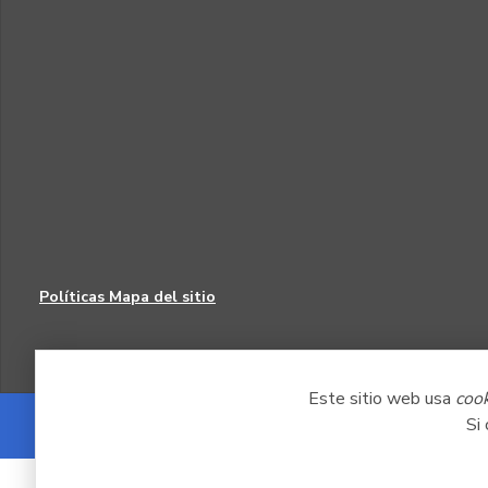
Políticas
Mapa del sitio
Este sitio web usa
coo
Si