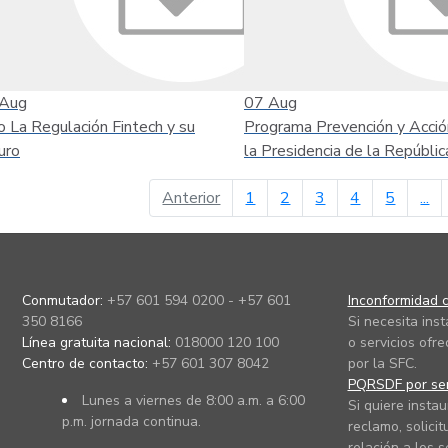
Aug
07
Aug
o La Regulación Fintech y su
Programa Prevención y Acció
uro
la Presidencia de la Repúblic
página anterior
Anterior
1
2
3
4
5
...
Conmutador:
+57 601 594 0200 - +57 601
Inconformidad c
350 8166
Si necesita ins
Línea gratuita nacional:
018000 120 100
o servicios ofre
Centro de contacto:
+57 601 307 8042
por la SFC.
PQRSDF por ser
Lunes a viernes de 8:00 a.m. a 6:00
Si quiere instau
p.m. jornada continua.
reclamo, solicit
relación a los s