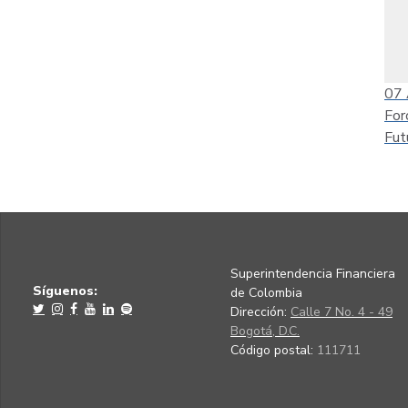
07
For
Fut
Superintendencia Financiera
Síguenos:
de Colombia
Dirección:
Calle 7 No. 4 - 49
Bogotá, D.C.
Código postal:
111711