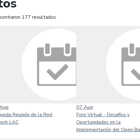
tos
contraron 177 resultados.
mprimir
Leer contenido
Aug
07
Aug
unda Reunión de la Red
Foro Virtual - Desafíos y
tech LAC
Oportunidades en la
Implementación del Open Ba