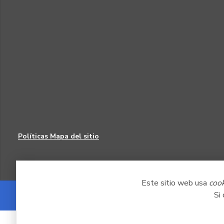
Políticas
Mapa del sitio
Este sitio web usa
coo
Si