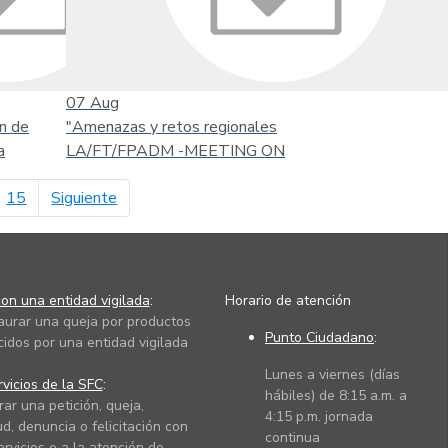
07
Aug
n de
"Amenazas y retos regionales
a
LA/FT/FPADM -MEETING ON
página siguiente
15
Siguiente
on una entidad vigilada
:
Horario de atención
taurar una queja por productos
Punto Ciudadano
:
cidos por una entidad vigilada
Lunes a viernes (días
vicios de la SFC
:
hábiles) de 8:15 a.m. a
rar una petición, queja,
4:15 p.m. jornada
ud, denuncia o felicitación con
continua
ervicios o a la atención de