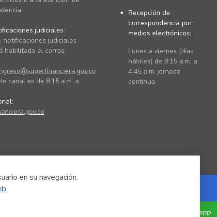
dencia.
Recepción de
correspondencia por
ficaciones judiciales:
medios electrónicos:
 notificaciones judiciales
 habilitado el correo
Lunes a viernes (días
hábiles) de 8:15 a.m. a
ingreso@superfinanciera.gov.co
4:45 p.m. jornada
te canal es de 8:15 a.m. a
continua
ional:
anciera.gov.co
suario en su navegación.
eb
.
Powered by Nexura