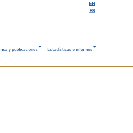
EN
ES
ensa y publicaciones
Estadísticas e informes