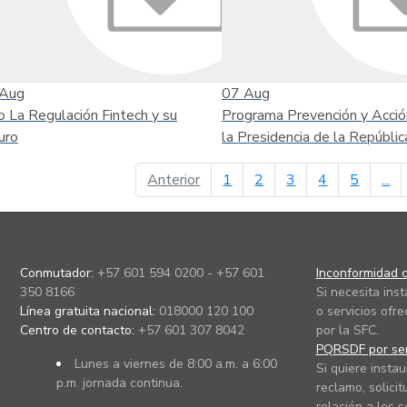
Aug
07
Aug
o La Regulación Fintech y su
Programa Prevención y Acció
uro
la Presidencia de la Repúblic
página anterior
Anterior
1
2
3
4
5
...
Conmutador:
+57 601 594 0200 - +57 601
Inconformidad c
350 8166
Si necesita ins
Línea gratuita nacional:
018000 120 100
o servicios ofre
Centro de contacto:
+57 601 307 8042
por la SFC.
PQRSDF por ser
Lunes a viernes de 8:00 a.m. a 6:00
Si quiere instau
p.m. jornada continua.
reclamo, solicit
relación a los s