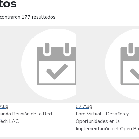
tos
contraron 177 resultados.
mprimir
Leer contenido
Aug
07
Aug
unda Reunión de la Red
Foro Virtual - Desafíos y
tech LAC
Oportunidades en la
Implementación del Open Ba