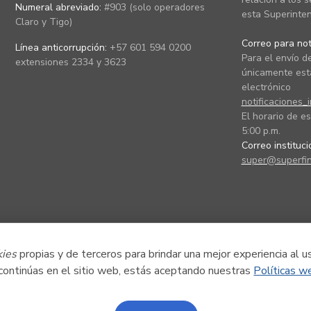
Numeral abreviado:
#903 (solo operadores
esta Superinten
Claro y Tigo)
Correo para noti
Línea anticorrupción:
+57 601 594 0200
Para el envío de
extensiones 2334 y 3623
únicamente está
electrónico
notificaciones_
El horario de es
5:00 p.m.
Correo instituc
super@superfin
kies
propias y de terceros para brindar una mejor experiencia al u
 continúas en el sitio web, estás aceptando nuestras
Políticas w