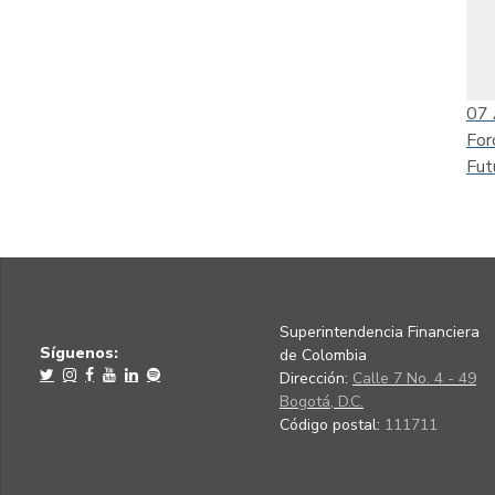
07
For
Fut
Superintendencia Financiera
Síguenos:
de Colombia
Dirección:
Calle 7 No. 4 - 49
Bogotá, D.C.
Código postal:
111711