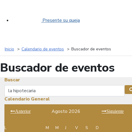
Presente su queja
Inicio
Calendario de eventos
Buscador de eventos
Buscador de eventos
Buscar
Buscar
Calendario General
Agosto 2026
Anterior
Siguiente
L
M
M
J
V
S
D