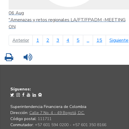
06
Aug
"Amenazas y retos regionales LA/FT/FPADM -MEETING
ON
página anterior
Anterior
1
2
3
4
5
...
15
Siguiente
Imprimir
Leer contenido
Síguenos:
Superintendencia Financiera de Colombia
Dirección:
Calle 7 No. 4 - 49 Bogotá, D.C.
Código postal:
111711
Conmutador:
+57 601 594 0200 - +57 601 350 8166