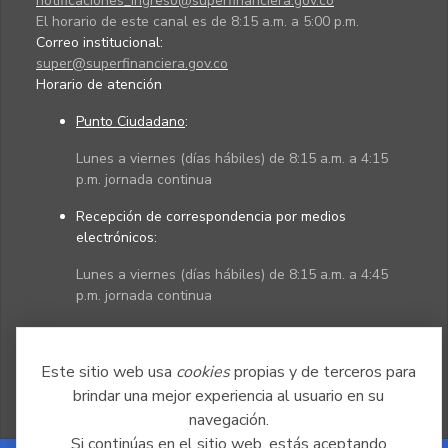
notificaciones_ingreso@superfinanciera.gov.co
El horario de este canal es de 8:15 a.m. a 5:00 p.m.
Correo institucional:
super@superfinanciera.gov.co
Horario de atención
Punto Ciudadano
:
Lunes a viernes (días hábiles) de 8:15 a.m. a 4:15
p.m. jornada continua
Recepción de correspondencia por medios
electrónicos:
Lunes a viernes (días hábiles) de 8:15 a.m. a 4:45
p.m. jornada continua
Políticas
Mapa del sitio
Este sitio web usa
cookies
propias y de terceros para
brindar una mejor experiencia al usuario en su
navegación.
Si continúas en el sitio web, estás aceptando