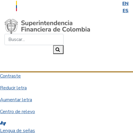
EN
ES
Saltar al contenido principal
Buscar...
Buscar
Desplegar navegación
Contraste
Reducir letra
Aumentar letra
Centro de relevo
Lengua de señas