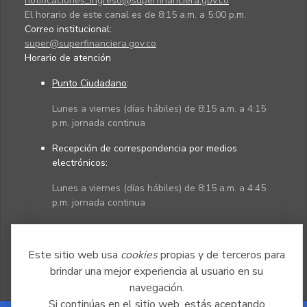
notificaciones_ingreso@superfinanciera.gov.co
El horario de este canal es de 8:15 a.m. a 5:00 p.m.
Correo institucional:
super@superfinanciera.gov.co
Horario de atención
Punto Ciudadano
:
Lunes a viernes (días hábiles) de 8:15 a.m. a 4:15
p.m. jornada continua
Recepción de correspondencia por medios
electrónicos:
Lunes a viernes (días hábiles) de 8:15 a.m. a 4:45
p.m. jornada continua
Políticas
Mapa del sitio
Este sitio web usa
cookies
propias y de terceros para
brindar una mejor experiencia al usuario en su
navegación.
Si continúas en el sitio web, estás aceptando