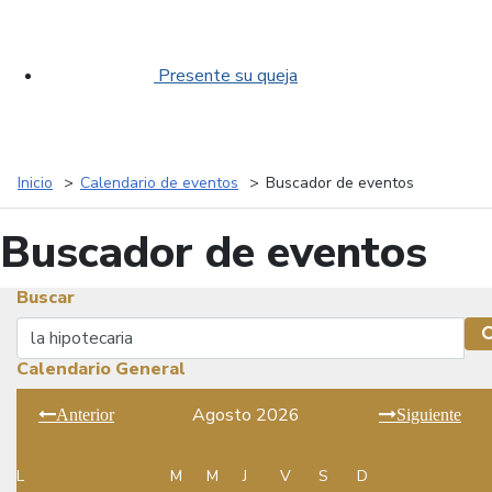
Presente su queja
Inicio
Calendario de eventos
Buscador de eventos
Buscador de eventos
Buscar
Buscar
Calendario General
Agosto 2026
Anterior
Siguiente
L
M
M
J
V
S
D