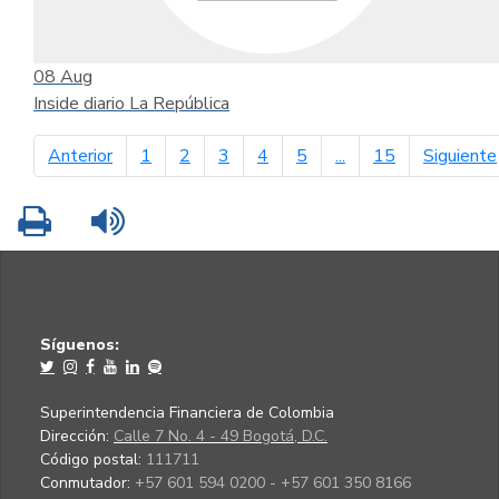
08
Aug
Inside diario La República
página anterior
Anterior
1
2
3
4
5
...
15
Siguiente
Imprimir
Leer contenido
Síguenos:
Superintendencia Financiera de Colombia
Dirección:
Calle 7 No. 4 - 49 Bogotá, D.C.
Código postal:
111711
Conmutador:
+57 601 594 0200 - +57 601 350 8166