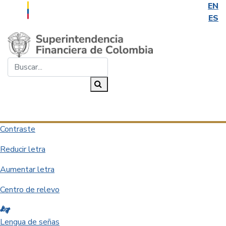
EN
ES
Saltar al contenido principal
Buscar...
Buscar
Desplegar navegación
Contraste
Reducir letra
Aumentar letra
Centro de relevo
Lengua de señas