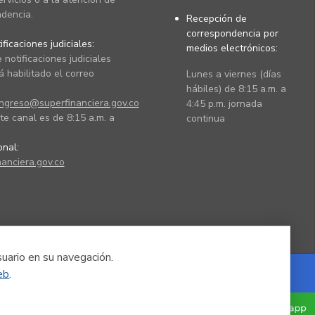
dencia.
Recepción de
correspondencia por
ficaciones judiciales:
medios electrónicos:
 notificaciones judiciales
 habilitado el correo
Lunes a viernes (días
hábiles) de 8:15 a.m. a
ingreso@superfinanciera.gov.co
4:45 p.m. jornada
te canal es de 8:15 a.m. a
continua
ional:
anciera.gov.co
suario en su navegación.
eb
.
Powered by Nexura