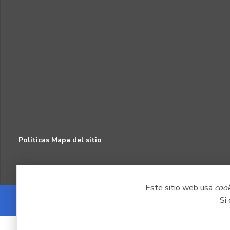
Políticas
Mapa del sitio
Este sitio web usa
coo
Si