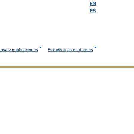
EN
ES
ensa y publicaciones
Estadísticas e informes