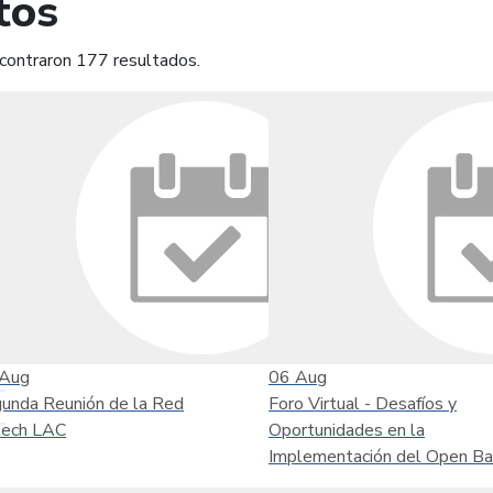
tos
contraron 177 resultados.
mprimir
Leer contenido
Aug
06
Aug
unda Reunión de la Red
Foro Virtual - Desafíos y
tech LAC
Oportunidades en la
Implementación del Open Ba