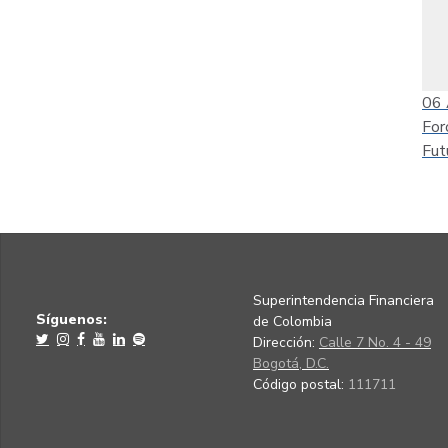
06
For
Fut
Superintendencia Financiera
Síguenos:
de Colombia
Dirección:
Calle 7 No. 4 - 49
Bogotá, D.C.
Código postal:
111711