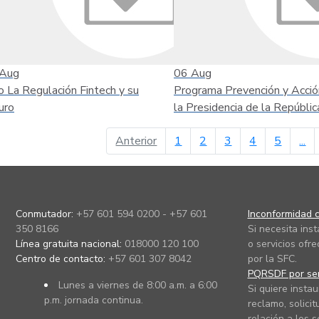
Aug
06
Aug
o La Regulación Fintech y su
Programa Prevención y Acció
uro
la Presidencia de la Repúblic
página anterior
Anterior
1
2
3
4
5
...
Conmutador:
+57 601 594 0200 - +57 601
Inconformidad c
350 8166
Si necesita ins
Línea gratuita nacional:
018000 120 100
o servicios ofre
Centro de contacto:
+57 601 307 8042
por la SFC.
PQRSDF por ser
Lunes a viernes de 8:00 a.m. a 6:00
Si quiere instau
p.m. jornada continua.
reclamo, solicit
relación a los s