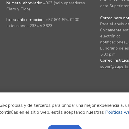
Numeral abreviado:
#903 (solo operadores
esta Superinten
Claro y Tigo)
Correo para noti
Línea anticorrupción:
+57 601 594 0200
Para el envío de
extensiones 2334 y 3623
únicamente está
electrónico
notificaciones_
El horario de es
5:00 p.m.
Correo instituc
super@superfin
kies
propias y de terceros para brindar una mejor experiencia al u
 continúas en el sitio web, estás aceptando nuestras
Políticas w