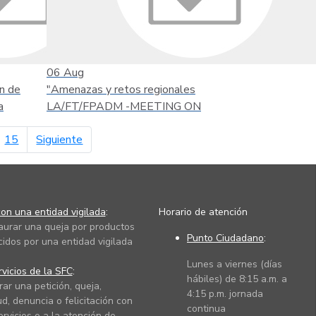
06
Aug
n de
"Amenazas y retos regionales
a
LA/FT/FPADM -MEETING ON
página siguiente
15
Siguiente
on una entidad vigilada
:
Horario de atención
taurar una queja por productos
Punto Ciudadano
:
cidos por una entidad vigilada
Lunes a viernes (días
vicios de la SFC
:
hábiles) de 8:15 a.m. a
rar una petición, queja,
4:15 p.m. jornada
ud, denuncia o felicitación con
continua
ervicios o a la atención de