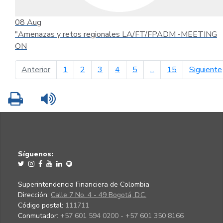
08
Aug
"Amenazas y retos regionales LA/FT/FPADM -MEETING
ON
página anterior
Anterior
1
2
3
4
5
...
15
Siguiente
Imprimir
Leer contenido
Síguenos:
Superintendencia Financiera de Colombia
Dirección:
Calle 7 No. 4 - 49 Bogotá, D.C.
Código postal:
111711
Conmutador:
+57 601 594 0200 - +57 601 350 8166