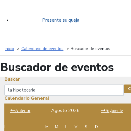
Presente su queja
Inicio
Calendario de eventos
Buscador de eventos
Buscador de eventos
Buscar
Buscar
Calendario General
Agosto 2026
Anterior
Siguiente
L
M
M
J
V
S
D