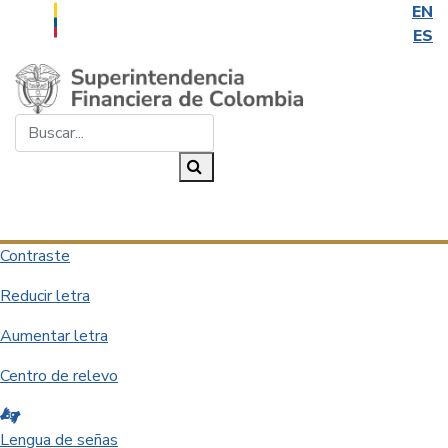
EN
ES
Saltar al contenido principal
Buscar...
Buscar
Desplegar navegación
Contraste
Reducir letra
Aumentar letra
Centro de relevo
Lengua de señas