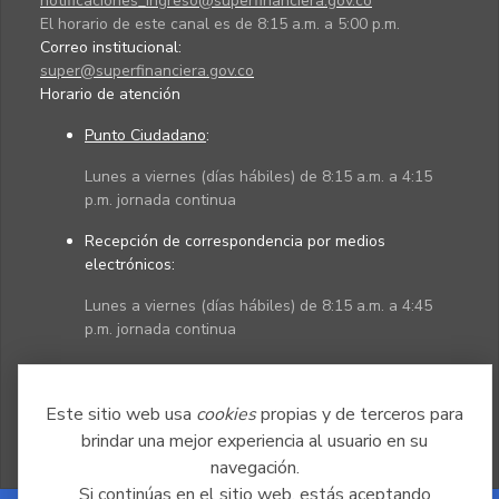
notificaciones_ingreso@superfinanciera.gov.co
El horario de este canal es de 8:15 a.m. a 5:00 p.m.
Correo institucional:
super@superfinanciera.gov.co
Horario de atención
Punto Ciudadano
:
Lunes a viernes (días hábiles) de 8:15 a.m. a 4:15
p.m. jornada continua
Recepción de correspondencia por medios
electrónicos:
Lunes a viernes (días hábiles) de 8:15 a.m. a 4:45
p.m. jornada continua
Políticas
Mapa del sitio
Este sitio web usa
cookies
propias y de terceros para
brindar una mejor experiencia al usuario en su
navegación.
Si continúas en el sitio web, estás aceptando