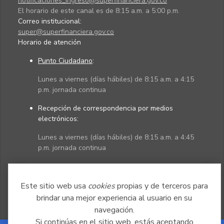
notificaciones_ingreso@superfinanciera.gov.co
El horario de este canal es de 8:15 a.m. a 5:00 p.m.
Correo institucional:
super@superfinanciera.gov.co
Horario de atención
Punto Ciudadano
:
Lunes a viernes (días hábiles) de 8:15 a.m. a 4:15
p.m. jornada continua
Recepción de correspondencia por medios
electrónicos:
Lunes a viernes (días hábiles) de 8:15 a.m. a 4:45
p.m. jornada continua
Políticas
Mapa del sitio
Este sitio web usa
cookies
propias y de terceros para
brindar una mejor experiencia al usuario en su
navegación.
Si continúas en el sitio web, estás aceptando