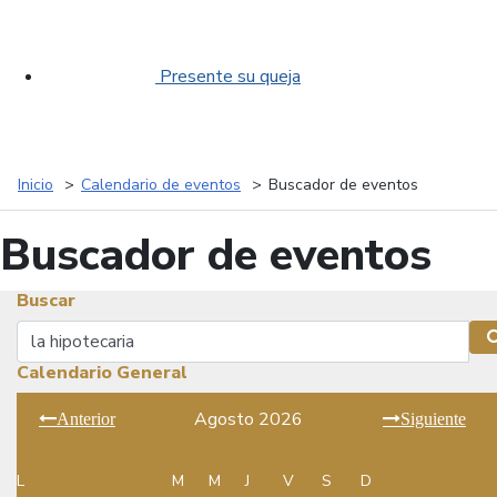
Presente su queja
Inicio
Calendario de eventos
Buscador de eventos
Buscador de eventos
Buscar
Buscar
Calendario General
Agosto 2026
Anterior
Siguiente
L
M
M
J
V
S
D