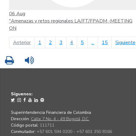
06
Aug
"Amenazas y retos regionales LA/FT/FPADM -MEETING
ON
página anterior
Anterior
1
2
3
4
5
...
15
Siguiente
Imprimir
Leer contenido
Síguenos:
Superintendencia Financiera de Colombia
Dirección:
Calle 7 No. 4 - 49 Bogotá, D.C.
Código postal:
111711
Conmutador:
+57 601 594 0200 - +57 601 350 8166