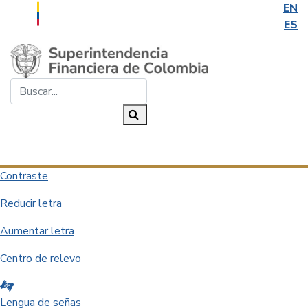
EN
ES
Saltar al contenido principal
Buscar...
Buscar
Desplegar navegación
Contraste
Reducir letra
Aumentar letra
Centro de relevo
Lengua de señas