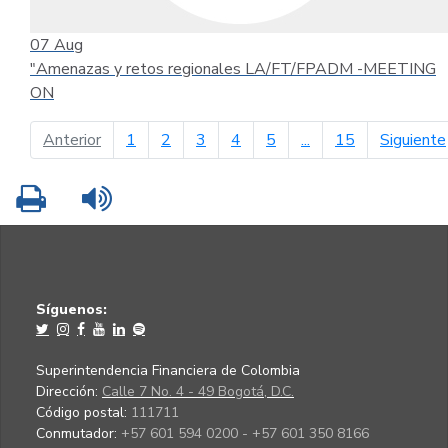
07
Aug
"Amenazas y retos regionales LA/FT/FPADM -MEETING
ON
página anterior
Anterior
1
2
3
4
5
...
15
Siguiente
Imprimir
Leer contenido
Síguenos:
Superintendencia Financiera de Colombia
Dirección:
Calle 7 No. 4 - 49 Bogotá, D.C.
Código postal:
111711
Conmutador:
+57 601 594 0200 - +57 601 350 8166