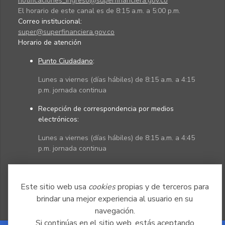
notificaciones_ingreso@superfinanciera.gov.co
El horario de este canal es de 8:15 a.m. a 5:00 p.m.
Correo institucional:
super@superfinanciera.gov.co
Horario de atención
Punto Ciudadano
:
Lunes a viernes (días hábiles) de 8:15 a.m. a 4:15
p.m. jornada continua
Recepción de correspondencia por medios
electrónicos:
Lunes a viernes (días hábiles) de 8:15 a.m. a 4:45
p.m. jornada continua
Políticas
Mapa del sitio
Este sitio web usa
cookies
propias y de terceros para
brindar una mejor experiencia al usuario en su
navegación.
Si continúas en el sitio web, estás aceptando