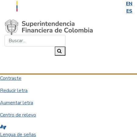
EN
ES
Saltar al contenido principal
Buscar...
Buscar
Desplegar navegación
Contraste
Reducir letra
Aumentar letra
Centro de relevo
Lengua de señas