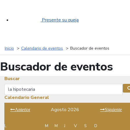
Presente su queja
Inicio
Calendario de eventos
Buscador de eventos
Buscador de eventos
Buscar
Buscar
Calendario General
Agosto 2026
Anterior
Siguiente
L
M
M
J
V
S
D