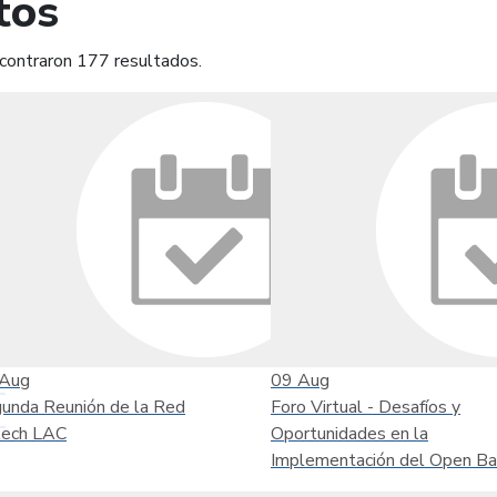
tos
contraron 177 resultados.
mprimir
Leer contenido
Aug
09
Aug
unda Reunión de la Red
Foro Virtual - Desafíos y
tech LAC
Oportunidades en la
Implementación del Open Ba