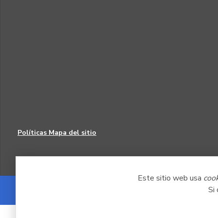
Políticas
Mapa del sitio
Este sitio web usa
coo
Si