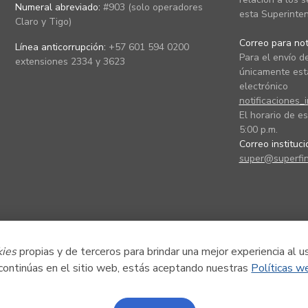
Numeral abreviado:
#903 (solo operadores
esta Superinten
Claro y Tigo)
Correo para noti
Línea anticorrupción:
+57 601 594 0200
Para el envío de
extensiones 2334 y 3623
únicamente está
electrónico
notificaciones_
El horario de es
5:00 p.m.
Correo instituc
super@superfin
kies
propias y de terceros para brindar una mejor experiencia al u
 continúas en el sitio web, estás aceptando nuestras
Políticas w