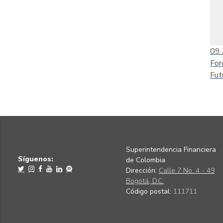
09
For
Fut
Superintendencia Financiera
Síguenos:
de Colombia
Dirección:
Calle 7 No. 4 - 49
Bogotá, D.C.
Código postal:
111711