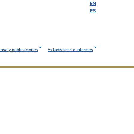
EN
ES
ensa y publicaciones
Estadísticas e informes