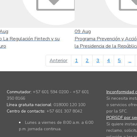
Aug
09
Aug
o La Regulación Fintech y su
Programa Prevención y Acció
uro
la Presidencia de la Repúblic
página anterior
Anterior
1
2
3
4
5
...
Conmutador:
+57 601 594 0200 - +57 601
Inconformidad c
350 8166
Si necesita ins
Línea gratuita nacional:
018000 120 100
o servicios ofre
Centro de contacto:
+57 601 307 8042
por la SFC.
PQRSDF por ser
Lunes a viernes de 8:00 a.m. a 6:00
Si quiere instau
p.m. jornada continua.
reclamo, solicit
relación a los s