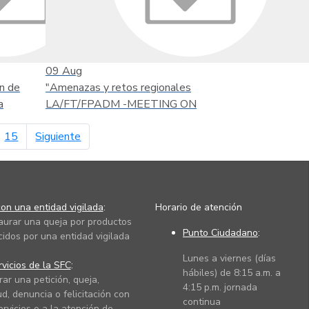
09
Aug
n de
"Amenazas y retos regionales
a
LA/FT/FPADM -MEETING ON
página siguiente
15
Siguiente
on una entidad vigilada
:
Horario de atención
taurar una queja por productos
Punto Ciudadano
:
cidos por una entidad vigilada
Lunes a viernes (días
vicios de la SFC
:
hábiles) de 8:15 a.m. a
rar una petición, queja,
4:15 p.m. jornada
ud, denuncia o felicitación con
continua
ervicios o a la atención de