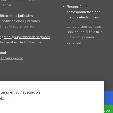
dencia.
Recepción de
correspondencia por
ficaciones judiciales:
medios electrónicos:
 notificaciones judiciales
 habilitado el correo
Lunes a viernes (días
hábiles) de 8:15 a.m. a
ingreso@superfinanciera.gov.co
4:45 p.m. jornada
te canal es de 8:15 a.m. a
continua
ional:
anciera.gov.co
suario en su navegación.
eb
.
Powered by Nexura