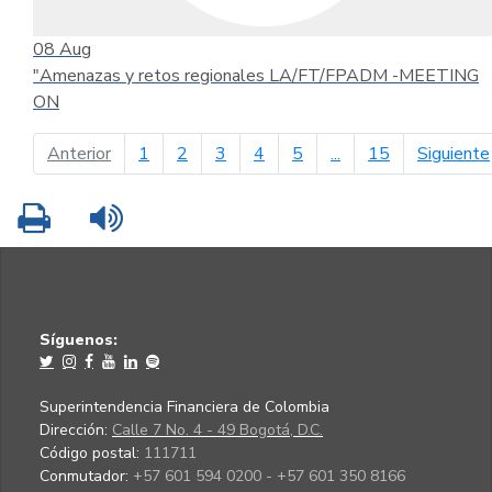
08
Aug
"Amenazas y retos regionales LA/FT/FPADM -MEETING
ON
página anterior
Anterior
1
2
3
4
5
...
15
Siguiente
Imprimir
Leer contenido
Síguenos:
Superintendencia Financiera de Colombia
Dirección:
Calle 7 No. 4 - 49 Bogotá, D.C.
Código postal:
111711
Conmutador:
+57 601 594 0200 - +57 601 350 8166