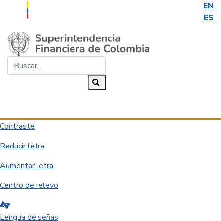
EN
ES
Saltar al contenido principal
Buscar...
Buscar
Desplegar navegación
Contraste
Reducir letra
Aumentar letra
Centro de relevo
Lengua de señas