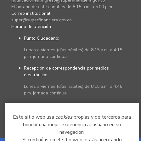
notificaciones_ingreso@superfinanciera.gov.co
El horario de este canal es de 8:15 a.m. a 5:00 p.m.
Correo institucional:
super@superfinanciera.gov.co
Horario de atención
Punto Ciudadano
:
Lunes a viernes (días hábiles) de 8:15 a.m. a 4:15
p.m. jornada continua
Recepción de correspondencia por medios
electrónicos:
Lunes a viernes (días hábiles) de 8:15 a.m. a 4:45
p.m. jornada continua
Políticas
Mapa del sitio
Este sitio web usa
cookies
propias y de terceros para
brindar una mejor experiencia al usuario en su
navegación.
Si continúas en el sitio web, estás aceptando