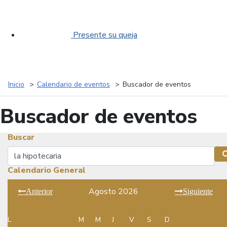
Presente su queja
Inicio
Calendario de eventos
Buscador de eventos
Buscador de eventos
Buscar
Buscar
Calendario General
Agosto 2026
Anterior
Siguiente
L
M
M
J
V
S
D