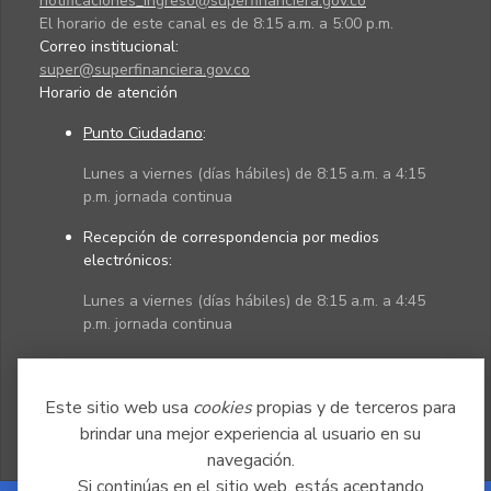
notificaciones_ingreso@superfinanciera.gov.co
El horario de este canal es de 8:15 a.m. a 5:00 p.m.
Correo institucional:
super@superfinanciera.gov.co
Horario de atención
Punto Ciudadano
:
Lunes a viernes (días hábiles) de 8:15 a.m. a 4:15
p.m. jornada continua
Recepción de correspondencia por medios
electrónicos:
Lunes a viernes (días hábiles) de 8:15 a.m. a 4:45
p.m. jornada continua
Políticas
Mapa del sitio
Este sitio web usa
cookies
propias y de terceros para
brindar una mejor experiencia al usuario en su
navegación.
Si continúas en el sitio web, estás aceptando