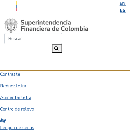
EN
ES
Saltar al contenido principal
Buscar...
Buscar
Desplegar navegación
Contraste
Reducir letra
Aumentar letra
Centro de relevo
Lengua de señas