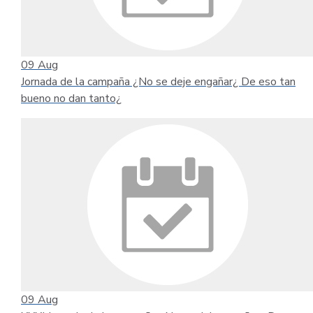
09
Aug
Jornada de la campaña ¿No se deje engañar¿ De eso tan
bueno no dan tanto¿
09
Aug