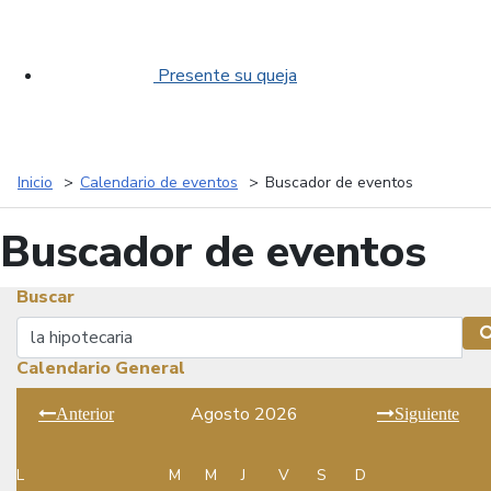
Presente su queja
Inicio
Calendario de eventos
Buscador de eventos
Buscador de eventos
Buscar
Buscar
Calendario General
Agosto 2026
Anterior
Siguiente
L
M
M
J
V
S
D