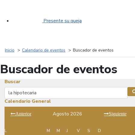
Presente su queja
Inicio
Calendario de eventos
Buscador de eventos
Buscador de eventos
Buscar
Buscar
Calendario General
Agosto 2026
Anterior
Siguiente
L
M
M
J
V
S
D