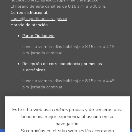
notificaciones_ingreso@superfinanciera.gov.co
El horario de este canal es de 8:15 a.m. a 5:00 p.m.
Correo institucional:
super@superfinanciera.gov.co
Horario de atención
Punto Ciudadano
:
Lunes a viernes (días hábiles) de 8:15 a.m. a 4:15
p.m. jornada continua
Recepción de correspondencia por medios
electrónicos:
Lunes a viernes (días hábiles) de 8:15 a.m. a 4:45
p.m. jornada continua
Políticas
Mapa del sitio
Este sitio web usa
cookies
propias y de terceros para
brindar una mejor experiencia al usuario en su
navegación.
Si continúas en el sitio web, estás aceptando