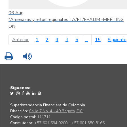
06
Aug
"Amenazas y retos regionales LA/FT/FPADM -MEETING
ON
página anterior
Anterior
1
2
3
4
5
...
15
Siguiente
Imprimir
Leer contenido
Síguenos:
Superintendencia Financiera de Colombia
Dirección:
Calle 7 No. 4 - 49 Bogotá, D.C.
Código postal:
111711
Conmutador:
+57 601 594 0200 - +57 601 350 8166