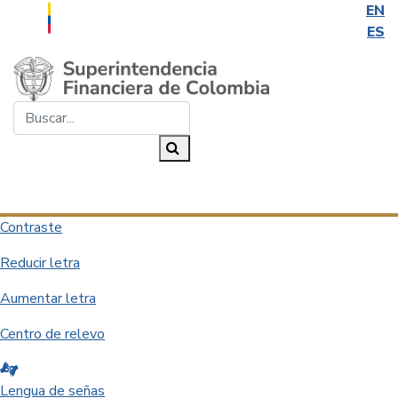
EN
ES
Saltar al contenido principal
Buscar...
Buscar
Desplegar navegación
Contraste
Reducir letra
Aumentar letra
Centro de relevo
Lengua de señas