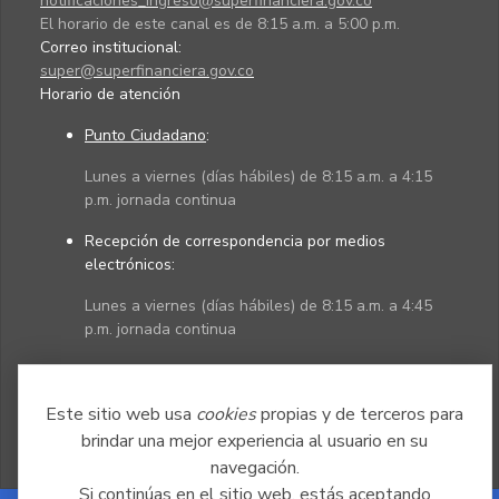
notificaciones_ingreso@superfinanciera.gov.co
El horario de este canal es de 8:15 a.m. a 5:00 p.m.
Correo institucional:
super@superfinanciera.gov.co
Horario de atención
Punto Ciudadano
:
Lunes a viernes (días hábiles) de 8:15 a.m. a 4:15
p.m. jornada continua
Recepción de correspondencia por medios
electrónicos:
Lunes a viernes (días hábiles) de 8:15 a.m. a 4:45
p.m. jornada continua
Políticas
Mapa del sitio
Este sitio web usa
cookies
propias y de terceros para
brindar una mejor experiencia al usuario en su
navegación.
Si continúas en el sitio web, estás aceptando