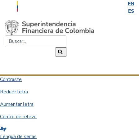
EN
ES
Saltar al contenido principal
Buscar...
Buscar
Desplegar navegación
Contraste
Reducir letra
Aumentar letra
Centro de relevo
Lengua de señas