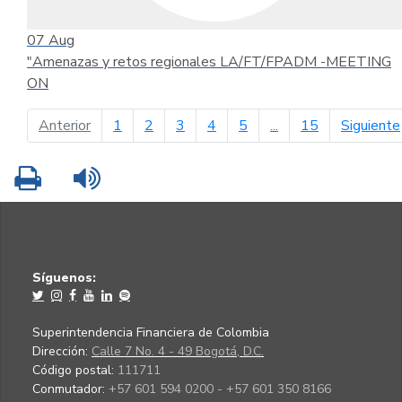
07
Aug
"Amenazas y retos regionales LA/FT/FPADM -MEETING
ON
página anterior
Anterior
1
2
3
4
5
...
15
Siguiente
Imprimir
Leer contenido
Síguenos:
Superintendencia Financiera de Colombia
Dirección:
Calle 7 No. 4 - 49 Bogotá, D.C.
Código postal:
111711
Conmutador:
+57 601 594 0200 - +57 601 350 8166