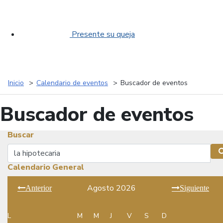
Presente su queja
Inicio
Calendario de eventos
Buscador de eventos
Buscador de eventos
Buscar
Buscar
Calendario General
Agosto 2026
Anterior
Siguiente
L
M
M
J
V
S
D