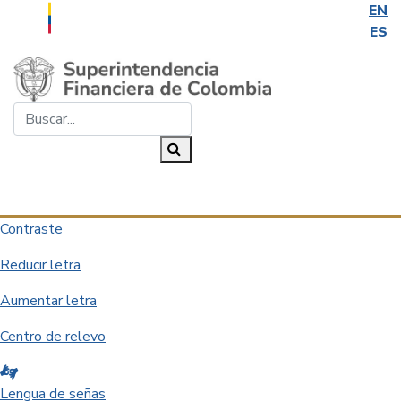
EN
ES
Saltar al contenido principal
Buscar...
Buscar
Desplegar navegación
Contraste
Reducir letra
Aumentar letra
Centro de relevo
Lengua de señas