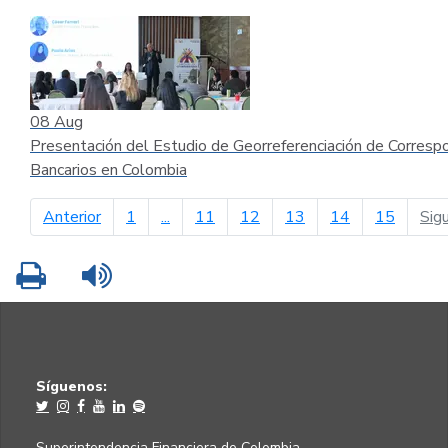
08
Aug
Presentación del Estudio de Georreferenciación de Corresp
Bancarios en Colombia
página anterior
Anterior
1
...
11
12
13
14
15
Sig
Imprimir
Leer contenido
Síguenos:
Superintendencia Financiera de Colombia