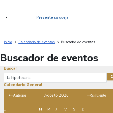
Presente su queja
Inicio
Calendario de eventos
Buscador de eventos
Buscador de eventos
Buscar
Buscar
Calendario General
Agosto 2026
Anterior
Siguiente
L
M
M
J
V
S
D