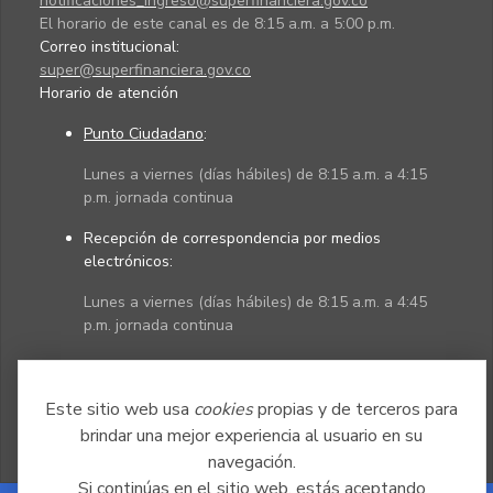
notificaciones_ingreso@superfinanciera.gov.co
El horario de este canal es de 8:15 a.m. a 5:00 p.m.
Correo institucional:
super@superfinanciera.gov.co
Horario de atención
Punto Ciudadano
:
Lunes a viernes (días hábiles) de 8:15 a.m. a 4:15
p.m. jornada continua
Recepción de correspondencia por medios
electrónicos:
Lunes a viernes (días hábiles) de 8:15 a.m. a 4:45
p.m. jornada continua
Políticas
Mapa del sitio
Este sitio web usa
cookies
propias y de terceros para
brindar una mejor experiencia al usuario en su
navegación.
Si continúas en el sitio web, estás aceptando