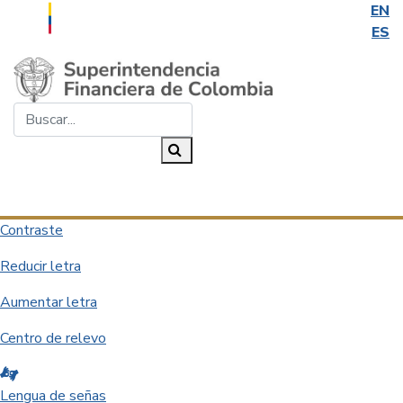
EN
ES
Saltar al contenido principal
Buscar...
Buscar
Desplegar navegación
Contraste
Reducir letra
Aumentar letra
Centro de relevo
Lengua de señas