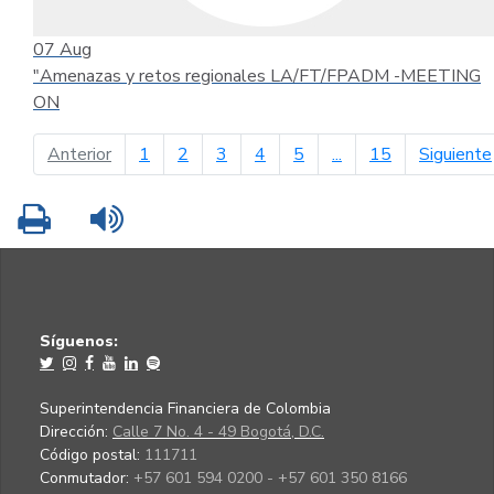
07
Aug
"Amenazas y retos regionales LA/FT/FPADM -MEETING
ON
página anterior
Anterior
1
2
3
4
5
...
15
Siguiente
Imprimir
Leer contenido
Síguenos:
Superintendencia Financiera de Colombia
Dirección:
Calle 7 No. 4 - 49 Bogotá, D.C.
Código postal:
111711
Conmutador:
+57 601 594 0200 - +57 601 350 8166