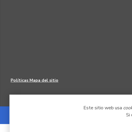
Políticas
Mapa del sitio
Este sitio web usa
coo
Si