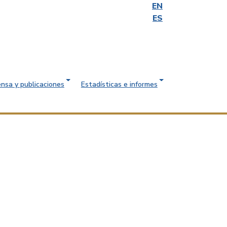
EN
ES
ensa y publicaciones
Estadísticas e informes