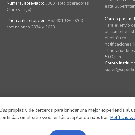
Numeral abreviado:
#903 (solo operadores
esta Superinten
Claro y Tigo)
Correo para noti
Línea anticorrupción:
+57 601 594 0200
Para el envío de
extensiones 2334 y 3623
únicamente está
electrónico
notificaciones_
El horario de es
5:00 p.m.
Correo instituc
super@superfin
kies
propias y de terceros para brindar una mejor experiencia al u
 continúas en el sitio web, estás aceptando nuestras
Políticas w