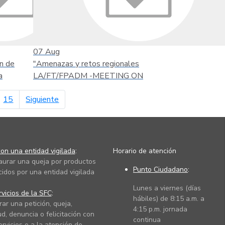
07
Aug
n de
"Amenazas y retos regionales
a
LA/FT/FPADM -MEETING ON
página siguiente
15
Siguiente
on una entidad vigilada
:
Horario de atención
taurar una queja por productos
Punto Ciudadano
:
cidos por una entidad vigilada
Lunes a viernes (días
vicios de la SFC
:
hábiles) de 8:15 a.m. a
rar una petición, queja,
4:15 p.m. jornada
ud, denuncia o felicitación con
continua
ervicios o a la atención de