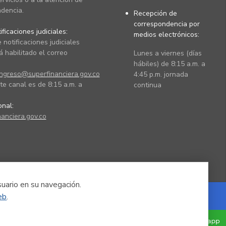
dencia.
Recepción de
correspondencia por
ficaciones judiciales:
medios electrónicos:
 notificaciones judiciales
 habilitado el correo
Lunes a viernes (días
hábiles) de 8:15 a.m. a
ingreso@superfinanciera.gov.co
4:45 p.m. jornada
te canal es de 8:15 a.m. a
continua
ional:
anciera.gov.co
suario en su navegación.
eb
.
Powered by Nexura