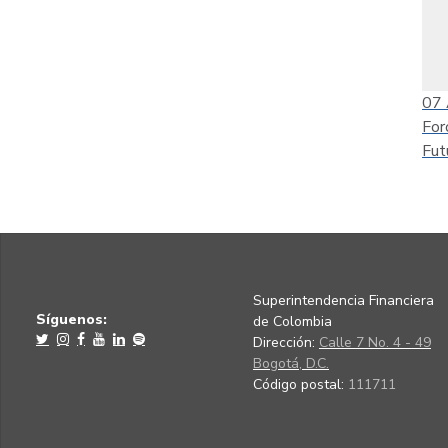
07
For
Fut
Superintendencia Financiera
Síguenos:
de Colombia
Dirección:
Calle 7 No. 4 - 49
Bogotá, D.C.
Código postal:
111711