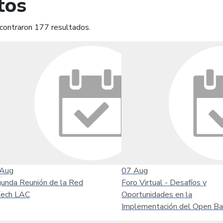
tos
contraron 177 resultados.
mprimir
Leer contenido
Aug
07
Aug
unda Reunión de la Red
Foro Virtual - Desafíos y
tech LAC
Oportunidades en la
Implementación del Open Ba