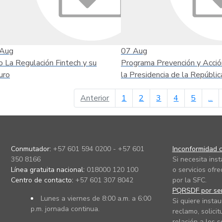
Aug
07
Aug
o La Regulación Fintech y su
Programa Prevención y Acció
uro
la Presidencia de la Repúblic
página anterior
Anterior
1
2
3
4
5
...
Conmutador:
+57 601 594 0200 - +57 601
Inconformidad c
350 8166
Si necesita ins
Línea gratuita nacional:
018000 120 100
o servicios ofre
Centro de contacto:
+57 601 307 8042
por la SFC.
PQRSDF por ser
Lunes a viernes de 8:00 a.m. a 6:00
Si quiere instau
p.m. jornada continua.
reclamo, solicit
relación a los s