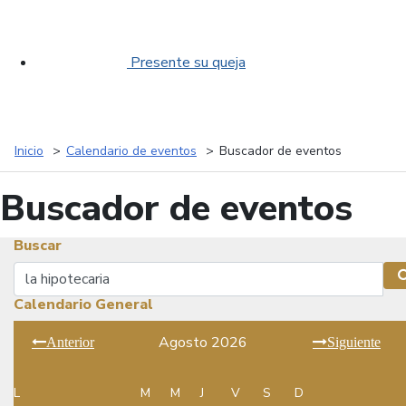
Presente su queja
Inicio
Calendario de eventos
Buscador de eventos
Buscador de eventos
Buscar
Buscar
Calendario General
Agosto 2026
Anterior
Siguiente
L
M
M
J
V
S
D