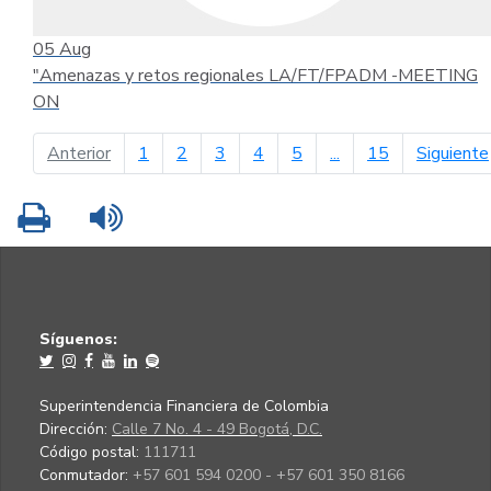
05
Aug
"Amenazas y retos regionales LA/FT/FPADM -MEETING
ON
página anterior
Anterior
1
2
3
4
5
...
15
Siguiente
Imprimir
Leer contenido
Síguenos:
Superintendencia Financiera de Colombia
Dirección:
Calle 7 No. 4 - 49 Bogotá, D.C.
Código postal:
111711
Conmutador:
+57 601 594 0200 - +57 601 350 8166