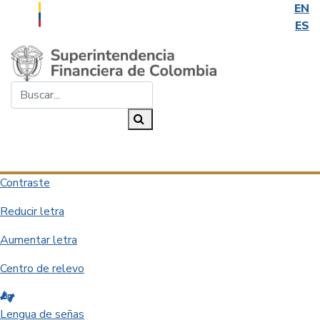
EN
ES
Saltar al contenido principal
Buscar...
Buscar
Desplegar navegación
Contraste
Reducir letra
Aumentar letra
Centro de relevo
Lengua de señas