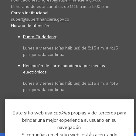
notificaciones_ingreso@superfinanciera.gov.co
El horario de este canal es de 8:15 a.m. a 5:00 p.m.
Correo institucional:
super@superfinanciera.gov.co
Horario de atención
Punto Ciudadano
:
Lunes a viernes (días hábiles) de 8:15 a.m. a 4:15
p.m. jornada continua
Recepción de correspondencia por medios
electrónicos:
Lunes a viernes (días hábiles) de 8:15 a.m. a 4:45
p.m. jornada continua
Políticas
Mapa del sitio
Este sitio web usa
cookies
propias y de terceros para
brindar una mejor experiencia al usuario en su
navegación.
Si continúas en el sitio web, estás aceptando