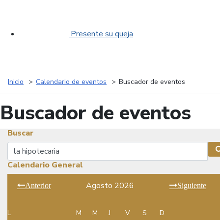
Presente su queja
Inicio
Calendario de eventos
Buscador de eventos
Buscador de eventos
Buscar
Buscar
Calendario General
Agosto 2026
Anterior
Siguiente
L
M
M
J
V
S
D