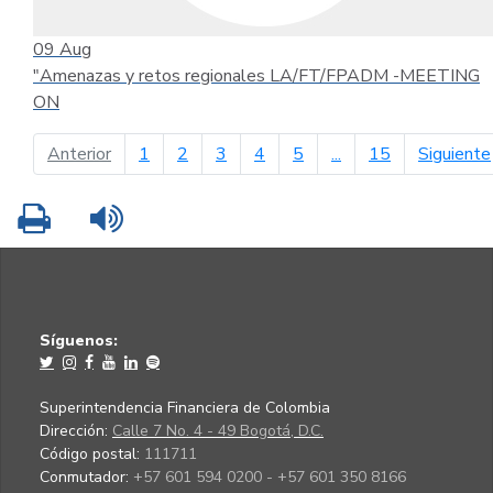
09
Aug
"Amenazas y retos regionales LA/FT/FPADM -MEETING
ON
página anterior
Anterior
1
2
3
4
5
...
15
Siguiente
Imprimir
Leer contenido
Síguenos:
Superintendencia Financiera de Colombia
Dirección:
Calle 7 No. 4 - 49 Bogotá, D.C.
Código postal:
111711
Conmutador:
+57 601 594 0200 - +57 601 350 8166