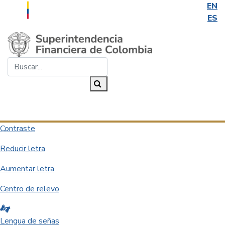
EN
ES
Saltar al contenido principal
Buscar...
Buscar
Desplegar navegación
Contraste
Reducir letra
Aumentar letra
Centro de relevo
Lengua de señas