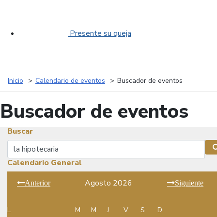
Presente su queja
Inicio
Calendario de eventos
Buscador de eventos
Buscador de eventos
Buscar
Buscar
Calendario General
Agosto 2026
Anterior
Siguiente
L
M
M
J
V
S
D