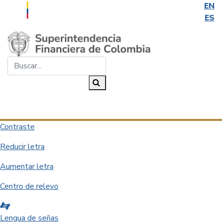
EN
ES
Saltar al contenido principal
Buscar...
Buscar
Desplegar navegación
Contraste
Reducir letra
Aumentar letra
Centro de relevo
Lengua de señas