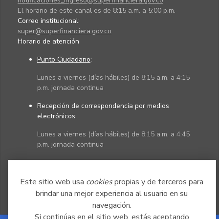
notificaciones_ingreso@superfinanciera.gov.co
El horario de este canal es de 8:15 a.m. a 5:00 p.m.
Correo institucional:
super@superfinanciera.gov.co
Horario de atención
Punto Ciudadano
:
Lunes a viernes (días hábiles) de 8:15 a.m. a 4:15
p.m. jornada continua
Recepción de correspondencia por medios
electrónicos:
Lunes a viernes (días hábiles) de 8:15 a.m. a 4:45
p.m. jornada continua
Políticas
Mapa del sitio
Este sitio web usa
cookies
propias y de terceros para
brindar una mejor experiencia al usuario en su
navegación.
Si continúas en el sitio web, estás aceptando