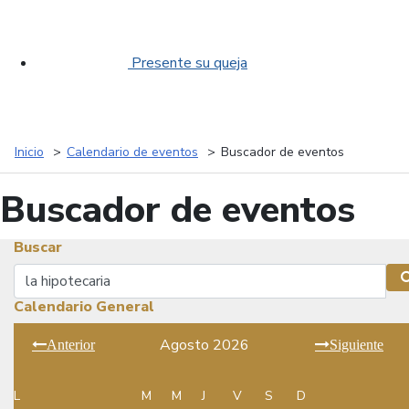
Presente su queja
Inicio
Calendario de eventos
Buscador de eventos
Buscador de eventos
Buscar
Buscar
Calendario General
Agosto 2026
Anterior
Siguiente
L
M
M
J
V
S
D