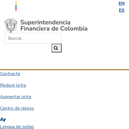
EN
ES
Saltar al contenido principal
Buscar...
Buscar
Desplegar navegación
Contraste
Reducir letra
Aumentar letra
Centro de relevo
Lengua de señas