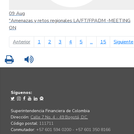
09
Aug
"Amenazas y retos regionales LA/FT/FPADM -MEETING
ON
página anterior
Anterior
1
2
3
4
5
...
15
Siguiente
Imprimir
Leer contenido
Síguenos:
Superintendencia Financiera de Colombia
Dirección:
Calle 7 No. 4 - 49 Bogotá, D.C.
Código postal:
111711
Conmutador:
+57 601 594 0200 - +57 601 350 8166