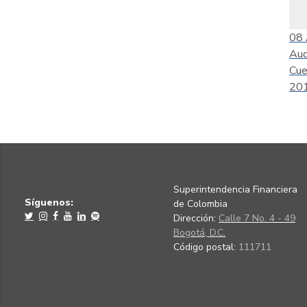
08
Aud
Cue
201
Superintendencia Financiera
Síguenos:
de Colombia
Dirección:
Calle 7 No. 4 - 49
Bogotá, D.C.
Código postal:
111711