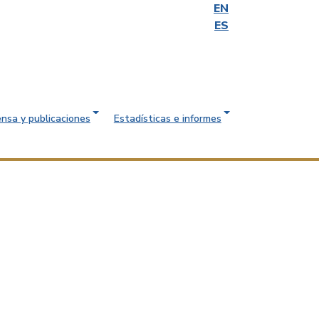
EN
ES
ensa y publicaciones
Estadísticas e informes