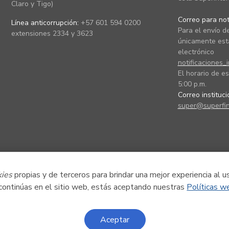
Claro y Tigo)
Correo para noti
Línea anticorrupción:
+57 601 594 0200
Para el envío de
extensiones 2334 y 3623
únicamente está
electrónico
notificaciones_
El horario de es
5:00 p.m.
Correo instituc
super@superfin
kies
propias y de terceros para brindar una mejor experiencia al u
 continúas en el sitio web, estás aceptando nuestras
Políticas w
Aceptar