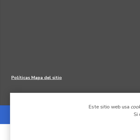
Políticas
Mapa del sitio
Este sitio web usa
coo
Si