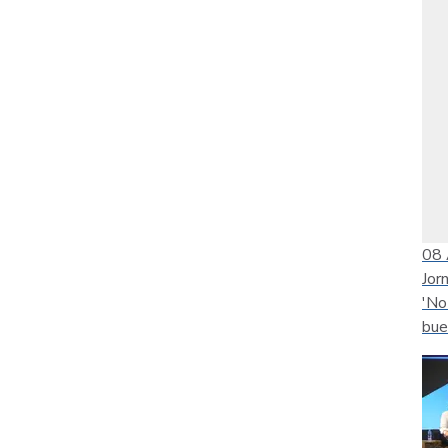
08
Jor
'No
bue