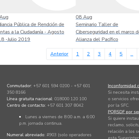
Aug
08
Aug
iancia Pública de Rendción de
Seminario Taller de
ntas a la Ciudadanía - Agosto
Ciberseguridad en el marco d
8 -Julio 2019
Alianza del Pacífico
página anterior
Anterior
1
2
3
4
5
...
Conmutador:
+57 601 594 0200 - +57 601
Inconformidad c
350 8166
Si necesita ins
Línea gratuita nacional:
018000 120 100
o servicios ofre
Centro de contacto:
+57 601 307 8042
por la SFC.
PQRSDF por ser
Lunes a viernes de 8:00 a.m. a 6:00
Si quiere instau
p.m. jornada continua.
reclamo, solicit
relación a los s
Numeral abreviado:
#903 (solo operadores
esta Superinten