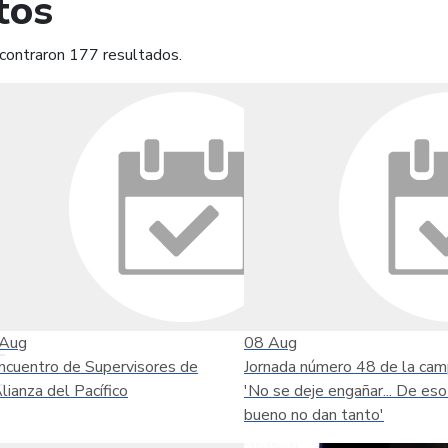
tos
contraron 177 resultados.
mprimir
Leer contenido
Aug
08
Aug
ncuentro de Supervisores de
Jornada número 48 de la ca
Alianza del Pacífico
'No se deje engañar... De eso
bueno no dan tanto'