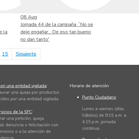
08
Aug
Jornada 44 de la campaña ´No se
e la
deje engañar... De eso tan bueno
no dan tanto'
página siguiente
15
Siguiente
on una entidad vigilada
:
Horario de atención
taurar una queja por productos
Punto Ciudadano
:
cidos por una entidad vigilada
Lunes a viernes (días
vicios de la SFC
:
hábiles) de 8:15 a.m. a
rar una petición, queja,
4:15 p.m. jornada
ud, denuncia o felicitación con
continua
ervicios o a la atención de
dencia.