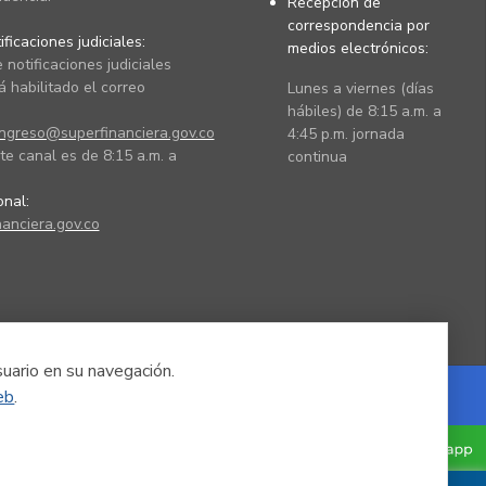
Recepción de
correspondencia por
ficaciones judiciales:
medios electrónicos:
 notificaciones judiciales
 habilitado el correo
Lunes a viernes (días
hábiles) de 8:15 a.m. a
ingreso@superfinanciera.gov.co
4:45 p.m. jornada
te canal es de 8:15 a.m. a
continua
ional:
anciera.gov.co
suario en su navegación.
eb
.
Powered by Nexura