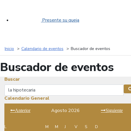
Presente su queja
Inicio
Calendario de eventos
Buscador de eventos
Buscador de eventos
Buscar
Buscar
Calendario General
Agosto 2026
Anterior
Siguiente
L
M
M
J
V
S
D