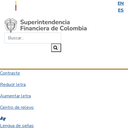
EN
ES
Saltar al contenido principal
Buscar...
Buscar
Desplegar navegación
Contraste
Reducir letra
Aumentar letra
Centro de relevo
Lengua de señas