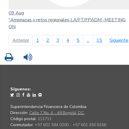
09
Aug
"Amenazas y retos regionales LA/FT/FPADM -MEETING
ON
página anterior
Anterior
1
2
3
4
5
...
15
Siguiente
Imprimir
Leer contenido
Síguenos:
Superintendencia Financiera de Colombia
Dirección:
Calle 7 No. 4 - 49 Bogotá, D.C.
Código postal:
111711
Conmutador:
+57 601 594 0200 - +57 601 350 8166