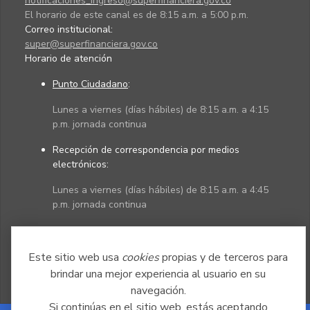
notificaciones_ingreso@superfinanciera.gov.co
El horario de este canal es de 8:15 a.m. a 5:00 p.m.
Correo institucional:
super@superfinanciera.gov.co
Horario de atención
Punto Ciudadano
:
Lunes a viernes (días hábiles) de 8:15 a.m. a 4:15
p.m. jornada continua
Recepción de correspondencia por medios
electrónicos:
Lunes a viernes (días hábiles) de 8:15 a.m. a 4:45
p.m. jornada continua
Políticas
Mapa del sitio
Este sitio web usa
cookies
propias y de terceros para
brindar una mejor experiencia al usuario en su
navegación.
Si continúas en el sitio web, estás aceptando