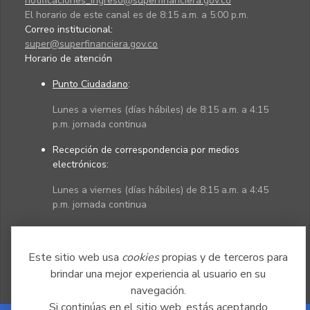
notificaciones_ingreso@superfinanciera.gov.co
El horario de este canal es de 8:15 a.m. a 5:00 p.m.
Correo institucional:
super@superfinanciera.gov.co
Horario de atención
Punto Ciudadano
:
Lunes a viernes (días hábiles) de 8:15 a.m. a 4:15
p.m. jornada continua
Recepción de correspondencia por medios
electrónicos:
Lunes a viernes (días hábiles) de 8:15 a.m. a 4:45
p.m. jornada continua
Políticas
Mapa del sitio
Este sitio web usa
cookies
propias y de terceros para
brindar una mejor experiencia al usuario en su
navegación.
Si continúas en el sitio web, estás aceptando