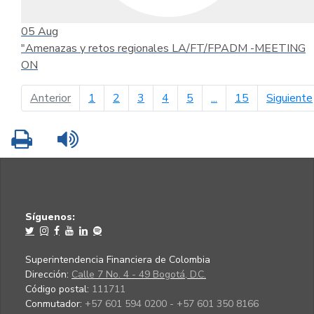
05
Aug
"Amenazas y retos regionales LA/FT/FPADM -MEETING
ON
página anterior
Anterior
1
2
3
4
5
...
15
Siguiente
Imprimir
Leer contenido
Síguenos:
Superintendencia Financiera de Colombia
Dirección:
Calle 7 No. 4 - 49 Bogotá, D.C.
Código postal:
111711
Conmutador:
+57 601 594 0200 - +57 601 350 8166