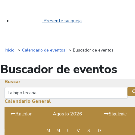
Presente su queja
Inicio
Calendario de eventos
Buscador de eventos
Buscador de eventos
Buscar
Buscar
Calendario General
Agosto 2026
Anterior
Siguiente
L
M
M
J
V
S
D