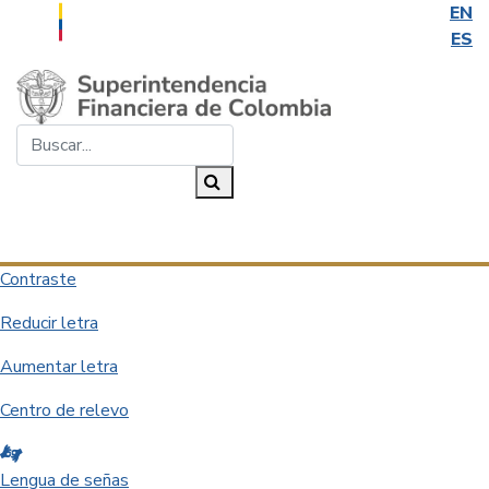
EN
ES
Saltar al contenido principal
Buscar...
Buscar
Desplegar navegación
Contraste
Reducir letra
Aumentar letra
Centro de relevo
Lengua de señas