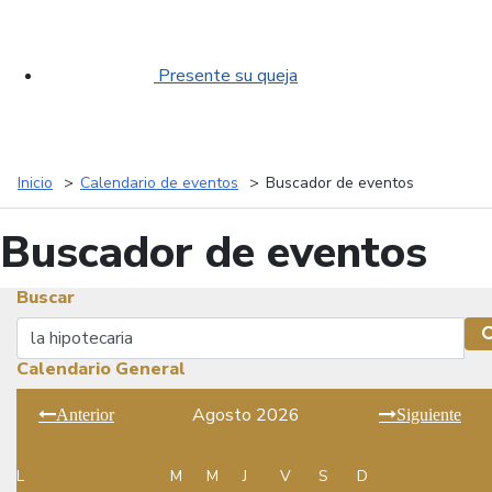
Presente su queja
Inicio
Calendario de eventos
Buscador de eventos
Buscador de eventos
Buscar
Buscar
Calendario General
Agosto 2026
Anterior
Siguiente
L
M
M
J
V
S
D