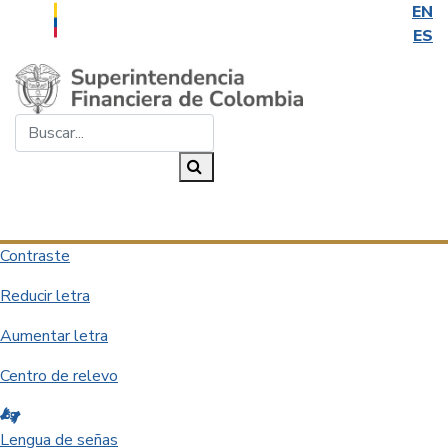
EN
ES
Saltar al contenido principal
Buscar...
Buscar
Desplegar navegación
Contraste
Reducir letra
Aumentar letra
Centro de relevo
Lengua de señas