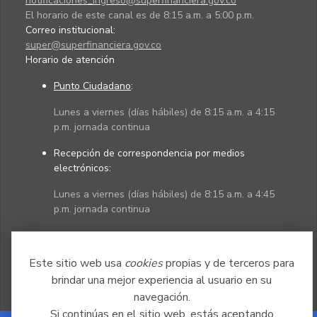
notificaciones_ingreso@superfinanciera.gov.co
El horario de este canal es de 8:15 a.m. a 5:00 p.m.
Correo institucional:
super@superfinanciera.gov.co
Horario de atención
Punto Ciudadano
:
Lunes a viernes (días hábiles) de 8:15 a.m. a 4:15
p.m. jornada continua
Recepción de correspondencia por medios
electrónicos:
Lunes a viernes (días hábiles) de 8:15 a.m. a 4:45
p.m. jornada continua
Políticas
Mapa del sitio
Este sitio web usa
cookies
propias y de terceros para
brindar una mejor experiencia al usuario en su
navegación.
Si continúas en el sitio web, estás aceptando