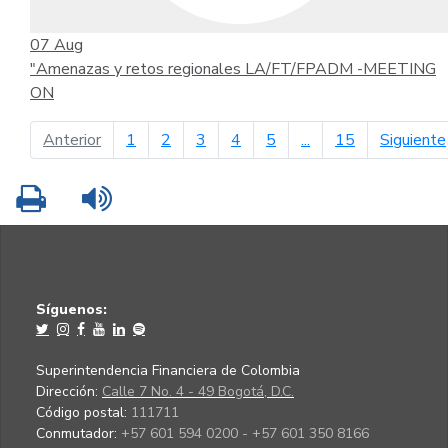
07
Aug
"Amenazas y retos regionales LA/FT/FPADM -MEETING
ON
página anterior
Anterior
1
2
3
4
5
...
15
Siguiente
Imprimir
Leer contenido
Síguenos:
Superintendencia Financiera de Colombia
Dirección:
Calle 7 No. 4 - 49 Bogotá, D.C.
Código postal:
111711
Conmutador:
+57 601 594 0200 - +57 601 350 8166