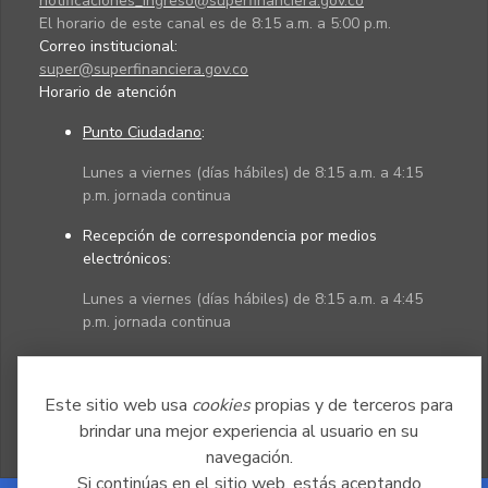
notificaciones_ingreso@superfinanciera.gov.co
El horario de este canal es de 8:15 a.m. a 5:00 p.m.
Correo institucional:
super@superfinanciera.gov.co
Horario de atención
Punto Ciudadano
:
Lunes a viernes (días hábiles) de 8:15 a.m. a 4:15
p.m. jornada continua
Recepción de correspondencia por medios
electrónicos:
Lunes a viernes (días hábiles) de 8:15 a.m. a 4:45
p.m. jornada continua
Políticas
Mapa del sitio
Este sitio web usa
cookies
propias y de terceros para
brindar una mejor experiencia al usuario en su
navegación.
Si continúas en el sitio web, estás aceptando