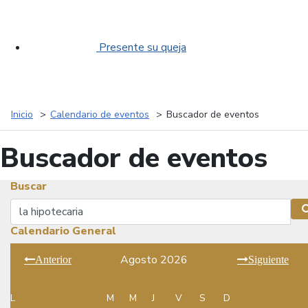
Presente su queja
Inicio
Calendario de eventos
Buscador de eventos
Buscador de eventos
Buscar
Buscar
Calendario General
Agosto 2026
Anterior
Siguiente
L
M
M
J
V
S
D