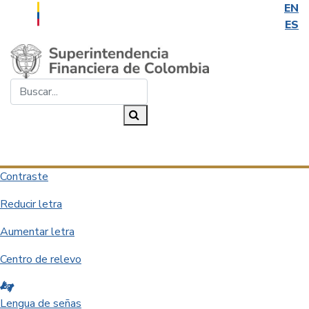
EN
ES
Saltar al contenido principal
Buscar...
Buscar
Desplegar navegación
Contraste
Reducir letra
Aumentar letra
Centro de relevo
Lengua de señas