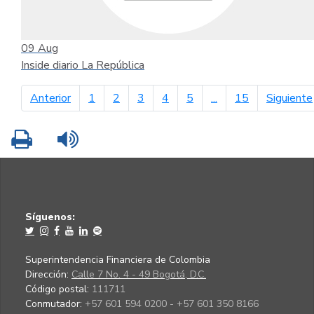
09
Aug
Inside diario La República
página anterior
Anterior
1
2
3
4
5
...
15
Siguiente
Imprimir
Leer contenido
Síguenos:
Superintendencia Financiera de Colombia
Dirección:
Calle 7 No. 4 - 49 Bogotá, D.C.
Código postal:
111711
Conmutador:
+57 601 594 0200 - +57 601 350 8166