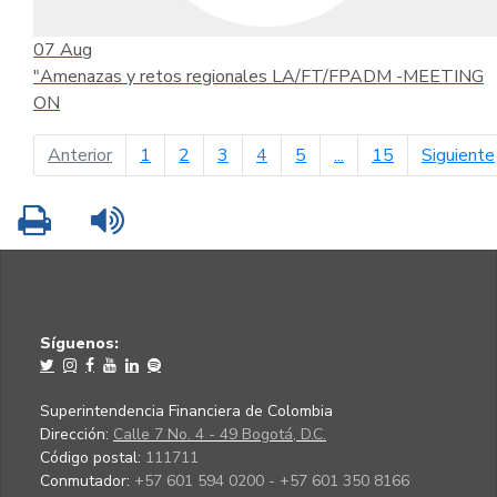
07
Aug
"Amenazas y retos regionales LA/FT/FPADM -MEETING
ON
página anterior
Anterior
1
2
3
4
5
...
15
Siguiente
Imprimir
Leer contenido
Síguenos:
Superintendencia Financiera de Colombia
Dirección:
Calle 7 No. 4 - 49 Bogotá, D.C.
Código postal:
111711
Conmutador:
+57 601 594 0200 - +57 601 350 8166