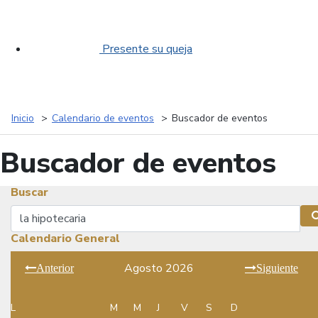
Presente su queja
Inicio
Calendario de eventos
Buscador de eventos
Buscador de eventos
Buscar
Buscar
Calendario General
Agosto 2026
Anterior
Siguiente
L
M
M
J
V
S
D