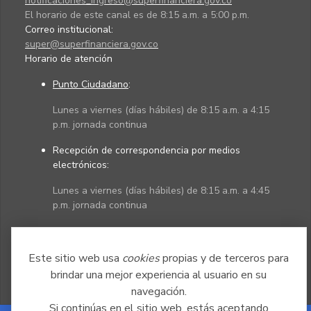
notificaciones_ingreso@superfinanciera.gov.co
El horario de este canal es de 8:15 a.m. a 5:00 p.m.
Correo institucional:
super@superfinanciera.gov.co
Horario de atención
Punto Ciudadano
:
Lunes a viernes (días hábiles) de 8:15 a.m. a 4:15
p.m. jornada continua
Recepción de correspondencia por medios
electrónicos:
Lunes a viernes (días hábiles) de 8:15 a.m. a 4:45
p.m. jornada continua
Políticas
Mapa del sitio
Este sitio web usa
cookies
propias y de terceros para
brindar una mejor experiencia al usuario en su
navegación.
Si continúas en el sitio web, estás aceptando