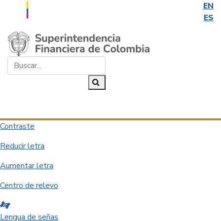
EN
ES
Saltar al contenido principal
Buscar...
Buscar
Desplegar navegación
Contraste
Reducir letra
Aumentar letra
Centro de relevo
Lengua de señas