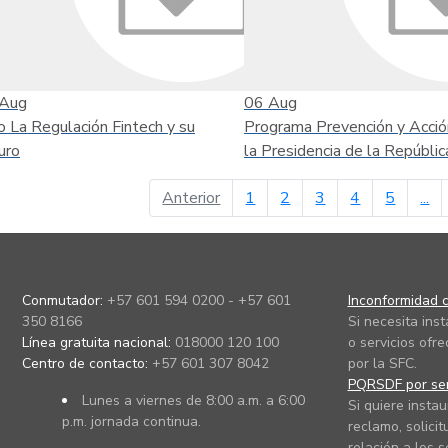
Aug
06
Aug
o La Regulación Fintech y su
Programa Prevención y Acció
uro
la Presidencia de la Repúblic
página anterior
Anterior
1
2
3
4
5
...
Conmutador:
+57 601 594 0200 - +57 601
Inconformidad c
350 8166
Si necesita ins
Línea gratuita nacional:
018000 120 100
o servicios ofre
Centro de contacto:
+57 601 307 8042
por la SFC.
PQRSDF por ser
Lunes a viernes de 8:00 a.m. a 6:00
Si quiere instau
p.m. jornada continua.
reclamo, solicit
relación a los s