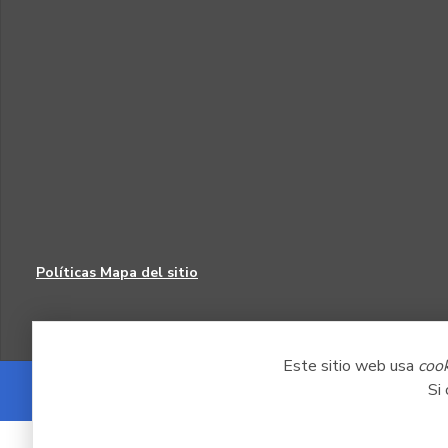
Políticas
Mapa del sitio
Este sitio web usa
coo
Si