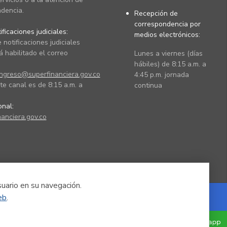
dencia.
Recepción de
correspondencia por
ficaciones judiciales:
medios electrónicos:
 notificaciones judiciales
 habilitado el correo
Lunes a viernes (días
hábiles) de 8:15 a.m. a
ingreso@superfinanciera.gov.co
4:45 p.m. jornada
te canal es de 8:15 a.m. a
continua
ional:
anciera.gov.co
suario en su navegación.
eb
.
Powered by Nexura