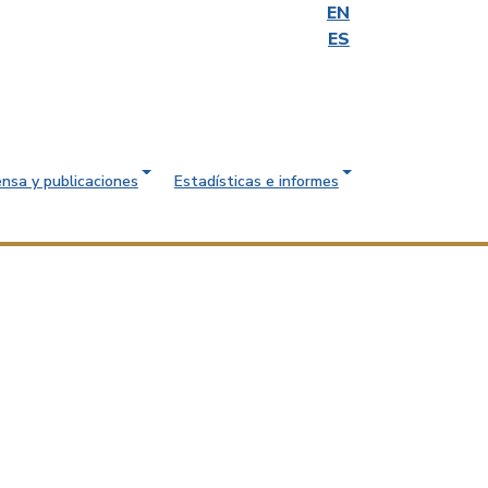
EN
ES
ensa y publicaciones
Estadísticas e informes