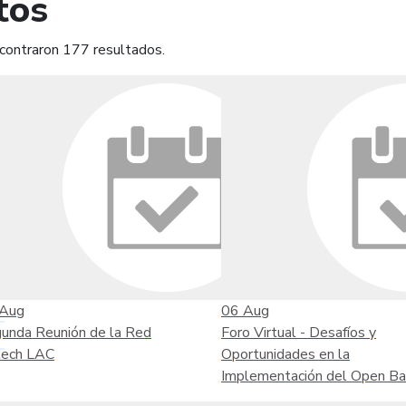
tos
contraron 177 resultados.
mprimir
Leer contenido
Aug
06
Aug
unda Reunión de la Red
Foro Virtual - Desafíos y
tech LAC
Oportunidades en la
Implementación del Open Ba