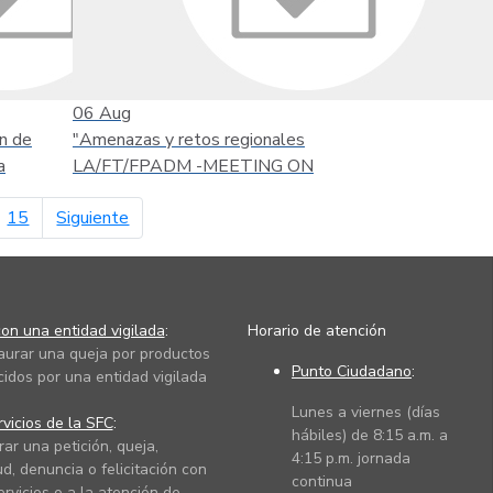
06
Aug
n de
"Amenazas y retos regionales
a
LA/FT/FPADM -MEETING ON
página siguiente
15
Siguiente
on una entidad vigilada
:
Horario de atención
taurar una queja por productos
Punto Ciudadano
:
cidos por una entidad vigilada
Lunes a viernes (días
vicios de la SFC
:
hábiles) de 8:15 a.m. a
rar una petición, queja,
4:15 p.m. jornada
ud, denuncia o felicitación con
continua
ervicios o a la atención de