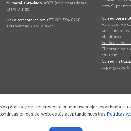
Numeral abreviado:
#903 (solo operadores
esta Superinten
Claro y Tigo)
Correo para noti
Línea anticorrupción:
+57 601 594 0200
Para el envío de
extensiones 2334 y 3623
únicamente está
electrónico
notificaciones_
El horario de es
5:00 p.m.
Correo instituc
super@superfin
kies
propias y de terceros para brindar una mejor experiencia al u
 continúas en el sitio web, estás aceptando nuestras
Políticas w