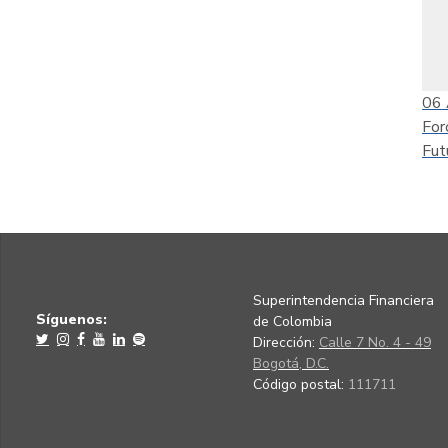
06
For
Fut
Superintendencia Financiera
Síguenos:
de Colombia
Dirección:
Calle 7 No. 4 - 49
Bogotá, D.C.
Código postal:
111711