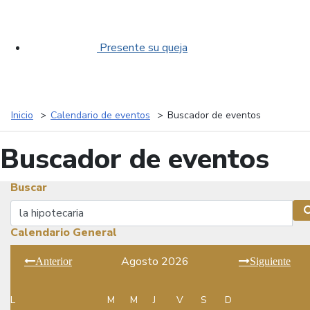
Presente su queja
Inicio
Calendario de eventos
Buscador de eventos
Buscador de eventos
Buscar
Buscar
Calendario General
Agosto 2026
Anterior
Siguiente
L
M
M
J
V
S
D