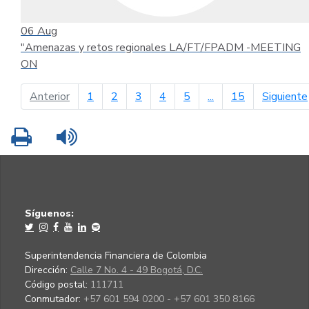
06
Aug
"Amenazas y retos regionales LA/FT/FPADM -MEETING
ON
página anterior
Anterior
1
2
3
4
5
...
15
Siguiente
Imprimir
Leer contenido
Síguenos:
Superintendencia Financiera de Colombia
Dirección:
Calle 7 No. 4 - 49 Bogotá, D.C.
Código postal:
111711
Conmutador:
+57 601 594 0200 - +57 601 350 8166