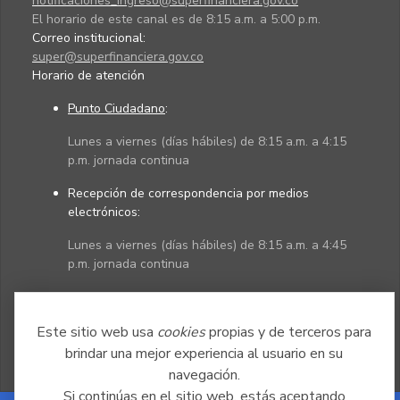
notificaciones_ingreso@superfinanciera.gov.co
El horario de este canal es de 8:15 a.m. a 5:00 p.m.
Correo institucional:
super@superfinanciera.gov.co
Horario de atención
Punto Ciudadano
:
Lunes a viernes (días hábiles) de 8:15 a.m. a 4:15
p.m. jornada continua
Recepción de correspondencia por medios
electrónicos:
Lunes a viernes (días hábiles) de 8:15 a.m. a 4:45
p.m. jornada continua
Políticas
Mapa del sitio
Este sitio web usa
cookies
propias y de terceros para
brindar una mejor experiencia al usuario en su
navegación.
Si continúas en el sitio web, estás aceptando