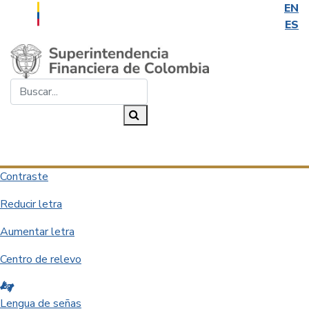
EN
ES
Saltar al contenido principal
Buscar...
Buscar
Desplegar navegación
Contraste
Reducir letra
Aumentar letra
Centro de relevo
Lengua de señas