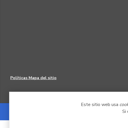
Políticas
Mapa del sitio
Este sitio web usa
coo
Si