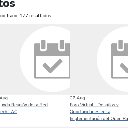
tos
contraron 177 resultados.
mprimir
Leer contenido
Aug
07
Aug
unda Reunión de la Red
Foro Virtual - Desafíos y
tech LAC
Oportunidades en la
Implementación del Open Ba