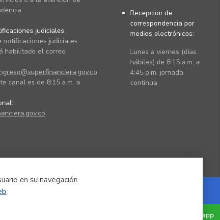
dencia.
Recepción de
correspondencia por
ficaciones judiciales:
medios electrónicos:
 notificaciones judiciales
 habilitado el correo
Lunes a viernes (días
hábiles) de 8:15 a.m. a
ingreso@superfinanciera.gov.co
4:45 p.m. jornada
te canal es de 8:15 a.m. a
continua
ional:
anciera.gov.co
suario en su navegación.
eb
.
Powered by Nexura