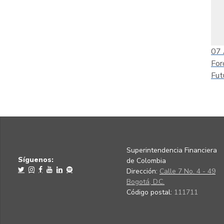
07
For
Fut
Superintendencia Financiera
Síguenos:
de Colombia
Dirección:
Calle 7 No. 4 - 49
Bogotá, D.C.
Código postal:
111711