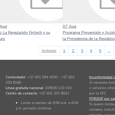
Aug
07
Aug
o La Regulación Fintech y su
Programa Prevención y Acció
uro
la Presidencia de la Repúblic
página anterior
Anterior
1
2
3
4
5
...
Conmutador:
+57 601 594 0200 - +57 601
Inconformidad c
350 8166
Si necesita ins
Línea gratuita nacional:
018000 120 100
o servicios ofre
Centro de contacto:
+57 601 307 8042
por la SFC.
PQRSDF por ser
Lunes a viernes de 8:00 a.m. a 6:00
Si quiere instau
p.m. jornada continua.
reclamo, solicit
relación a los s