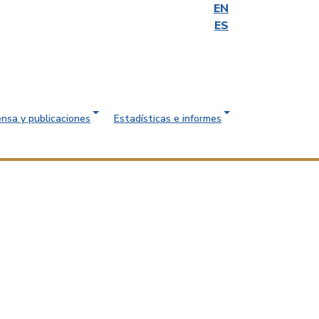
EN
ES
ensa y publicaciones
Estadísticas e informes