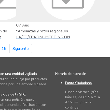
07
Aug
n de
"Amenazas y retos regionales
a
LA/FT/FPADM -MEETING ON
página siguiente
15
Siguiente
on una entidad vigilada
:
Horario de atención
taurar una queja por productos
Punto Ciudadano
:
cidos por una entidad vigilada
Lunes a viernes (días
vicios de la SFC
:
hábiles) de 8:15 a.m. a
rar una petición, queja,
4:15 p.m. jornada
ud, denuncia o felicitación con
continua
ervicios o a la atención de