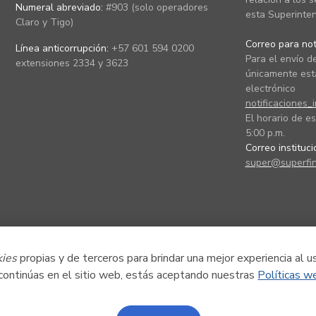
Numeral abreviado:
#903 (solo operadores
esta Superinten
Claro y Tigo)
Correo para noti
Línea anticorrupción:
+57 601 594 0200
Para el envío de
extensiones 2334 y 3623
únicamente está
electrónico
notificaciones_
El horario de es
5:00 p.m.
Correo instituc
super@superfin
kies
propias y de terceros para brindar una mejor experiencia al u
 continúas en el sitio web, estás aceptando nuestras
Políticas w