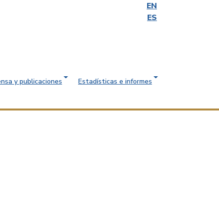
EN
ES
ensa y publicaciones
Estadísticas e informes