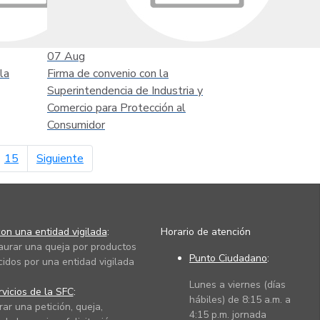
07
Aug
la
Firma de convenio con la
Superintendencia de Industria y
Comercio para Protección al
Consumidor
página siguiente
15
Siguiente
on una entidad vigilada
:
Horario de atención
taurar una queja por productos
Punto Ciudadano
:
cidos por una entidad vigilada
Lunes a viernes (días
vicios de la SFC
:
hábiles) de 8:15 a.m. a
rar una petición, queja,
4:15 p.m. jornada