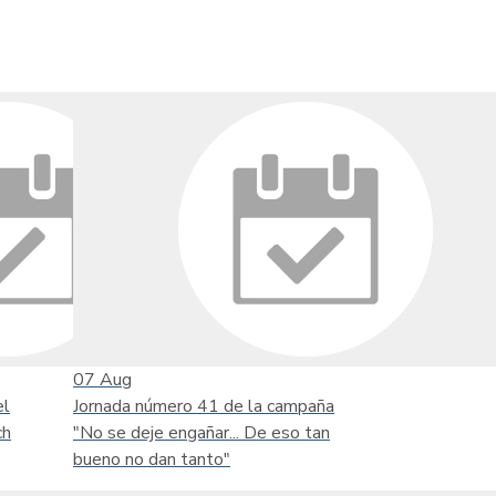
07
Aug
el
Jornada número 41 de la campaña
ch
"No se deje engañar... De eso tan
bueno no dan tanto"