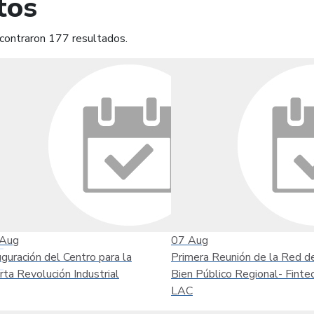
tos
contraron 177 resultados.
mprimir
Leer contenido
Aug
07
Aug
uguración del Centro para la
Primera Reunión de la Red d
rta Revolución Industrial
Bien Público Regional- Finte
LAC