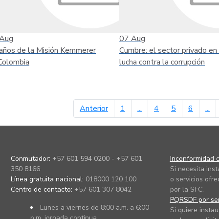
Aug
07
Aug
años de la Misión Kemmerer
Cumbre: el sector privado en 
Colombia
lucha contra la corrupción
página anterior
Anterior
1
...
4
5
6
...
Conmutador:
+57 601 594 0200 - +57 601
Inconformidad c
350 8166
Si necesita ins
Línea gratuita nacional:
018000 120 100
o servicios ofre
Centro de contacto:
+57 601 307 8042
por la SFC.
PQRSDF por ser
Lunes a viernes de 8:00 a.m. a 6:00
Si quiere instau
p.m. jornada continua.