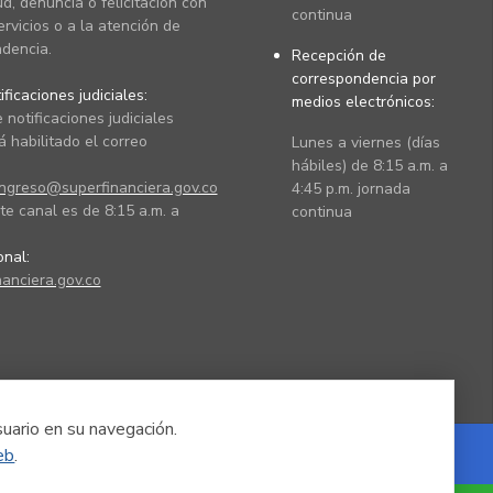
ud, denuncia o felicitación con
continua
ervicios o a la atención de
dencia.
Recepción de
correspondencia por
ficaciones judiciales:
medios electrónicos:
 notificaciones judiciales
 habilitado el correo
Lunes a viernes (días
hábiles) de 8:15 a.m. a
ingreso@superfinanciera.gov.co
4:45 p.m. jornada
te canal es de 8:15 a.m. a
continua
ional:
anciera.gov.co
suario en su navegación.
eb
.