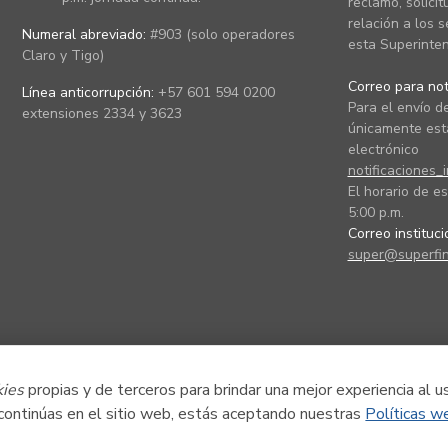
reclamo, solicit
relación a los s
Numeral abreviado:
#903 (solo operadores
esta Superinten
Claro y Tigo)
Correo para noti
Línea anticorrupción:
+57 601 594 0200
Para el envío de
extensiones 2334 y 3623
únicamente está
electrónico
notificaciones_
El horario de es
5:00 p.m.
Correo instituc
super@superfin
kies
propias y de terceros para brindar una mejor experiencia al u
 continúas en el sitio web, estás aceptando nuestras
Políticas w