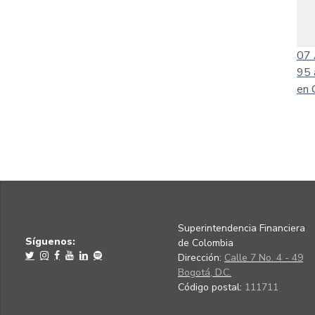
07
95 
en 
Superintendencia Financiera
Síguenos:
de Colombia
Dirección:
Calle 7 No. 4 - 49
Bogotá, D.C.
Código postal:
111711