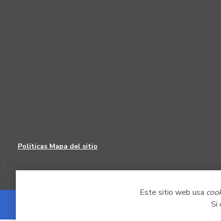
Políticas
Mapa del sitio
Este sitio web usa
coo
Si